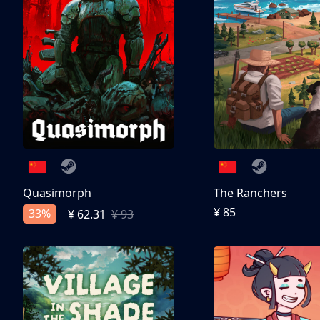
Quasimorph
The Ranchers
¥ 85
33%
¥ 62.31
¥ 93