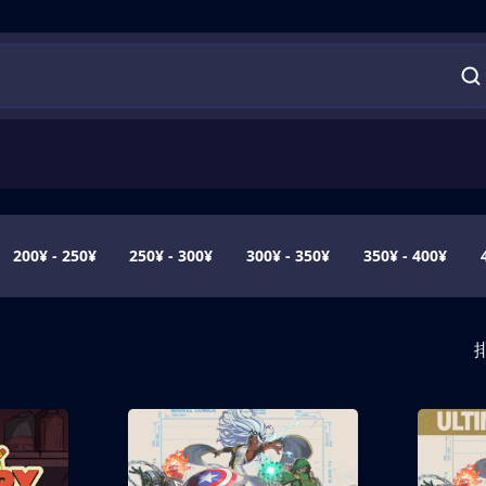
200¥ - 250¥
250¥ - 300¥
300¥ - 350¥
350¥ - 400¥