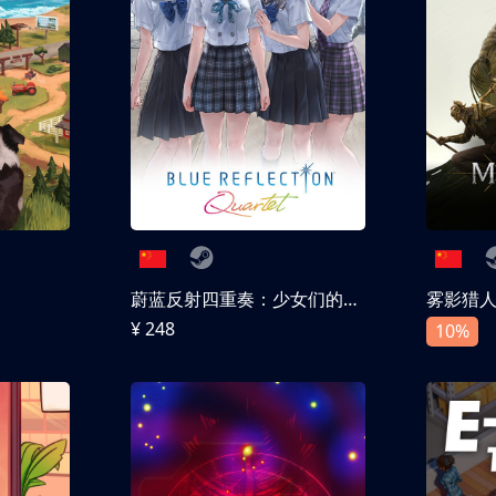
蔚蓝反射四重奏：少女们的奇迹
雾影猎
¥ 248
10%