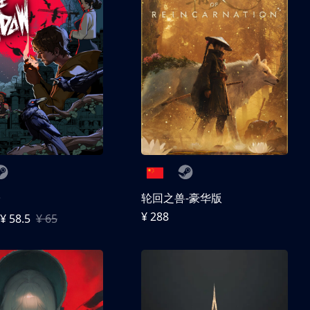
子
轮回之兽-豪华版
¥ 288
¥ 58.5
¥ 65