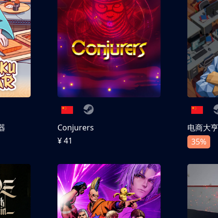
器
Conjurers
电商大
¥ 41
35%