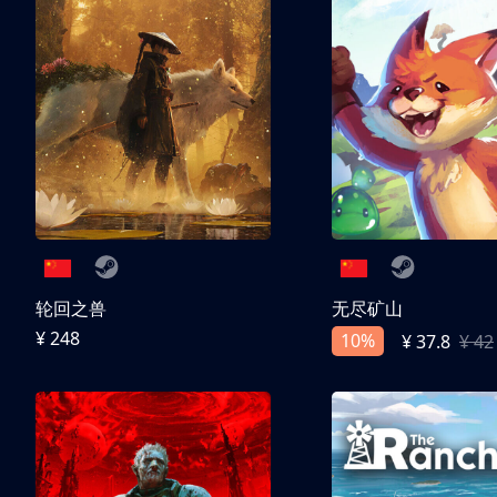
轮回之兽
无尽矿山
¥ 248
10%
¥ 37.8
¥ 42