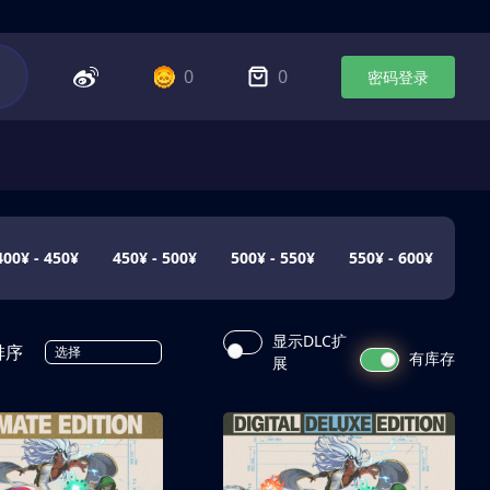
0
0
密码登录
400¥ - 450¥
450¥ - 500¥
500¥ - 550¥
550¥ - 600¥
显示DLC扩
排序
选择
有库存
展