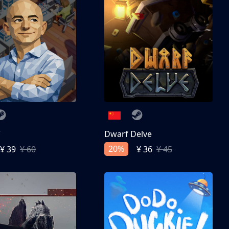
亨
Dwarf Delve
20%
¥ 39
¥ 60
¥ 36
¥ 45