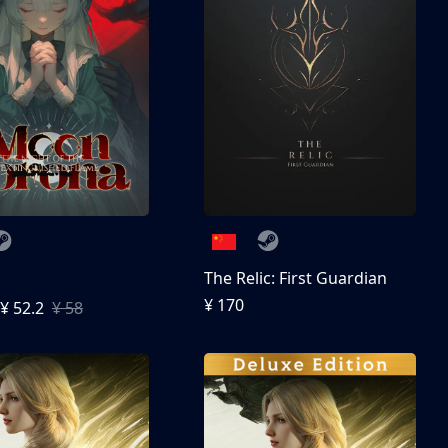
The Relic: First Guardian
¥ 170
¥ 52.2
¥ 58