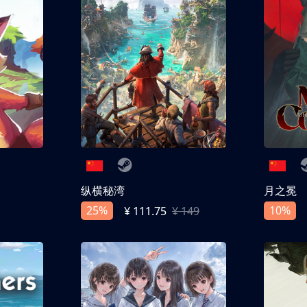
纵横秘湾
月之冕
25%
10%
¥ 111.75
¥ 149