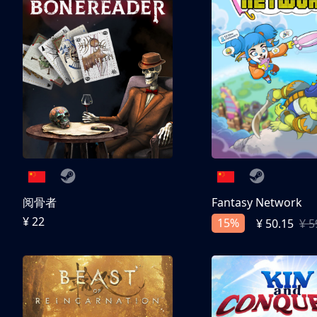
阅骨者
Fantasy Network
¥ 22
15%
¥ 50.15
¥ 5