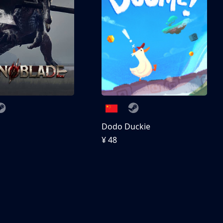
刀
Dodo Duckie
¥ 48