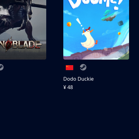
刀
Dodo Duckie
¥ 48