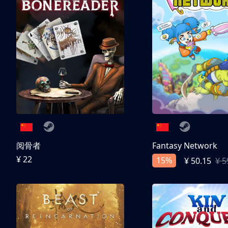
阅骨者
Fantasy Network
¥ 22
15%
¥ 50.15
¥ 5