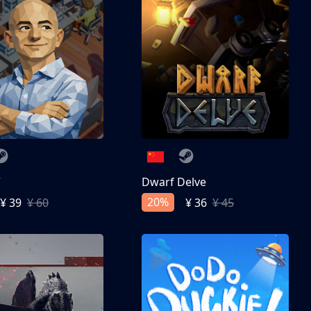
亨
Dwarf Delve
20%
¥ 39
¥ 60
¥ 36
¥ 45