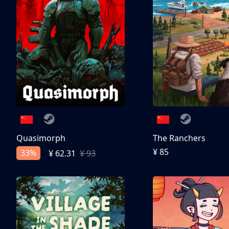
Quasimorph
The Ranchers
¥ 85
33%
¥ 62.31
¥ 93