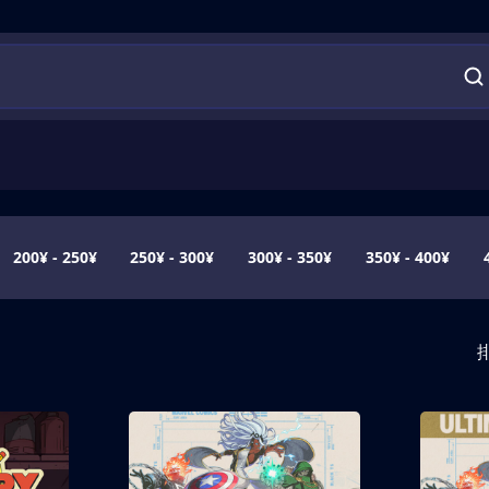
200¥ - 250¥
250¥ - 300¥
300¥ - 350¥
350¥ - 400¥