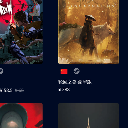
子
轮回之兽-豪华版
¥ 288
¥ 58.5
¥ 65