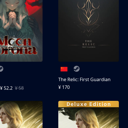
The Relic: First Guardian
¥ 170
¥ 52.2
¥ 58