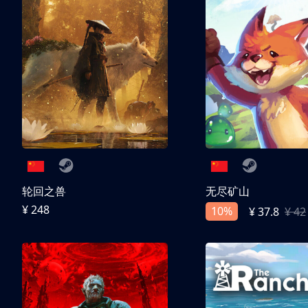
轮回之兽
无尽矿山
¥ 248
10%
¥ 37.8
¥ 42