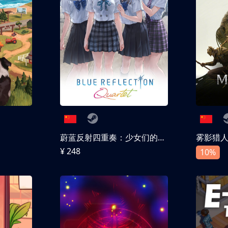
蔚蓝反射四重奏：少女们的奇迹
雾影猎
¥ 248
10%