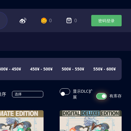
0
0
密码登录
400¥ - 450¥
450¥ - 500¥
500¥ - 550¥
550¥ - 600¥
显示DLC扩
排序
选择
有库存
展