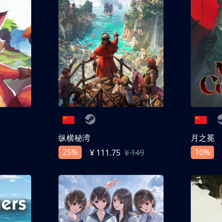
纵横秘湾
月之冕
25%
10%
¥ 111.75
¥ 149