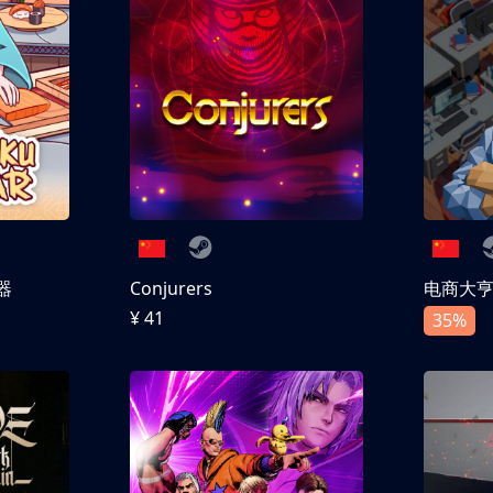
器
Conjurers
电商大
¥ 41
35%