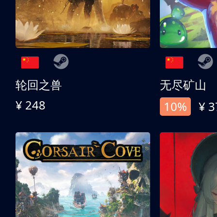
轮回之兽
无尽矿山
¥ 248
10%
¥ 3