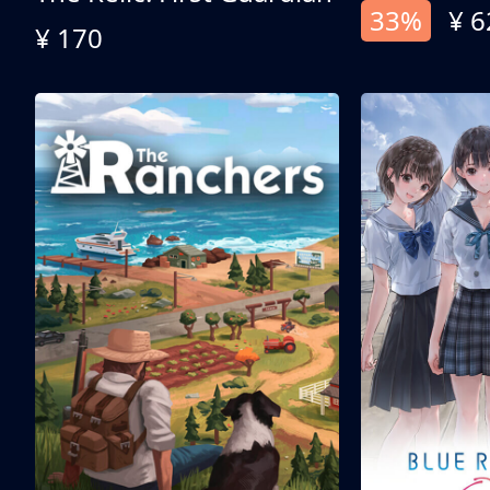
33%
¥ 6
¥ 170