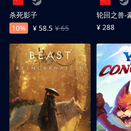
杀死影子
轮回之兽-
¥ 288
10%
¥ 58.5
¥ 65