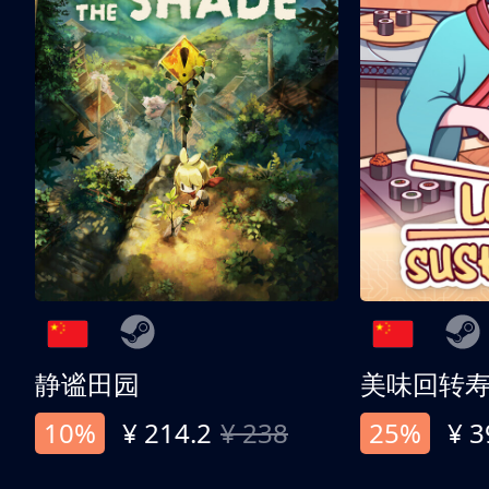
静谧田园
美味回转
10%
¥ 214.2
¥ 238
25%
¥ 3