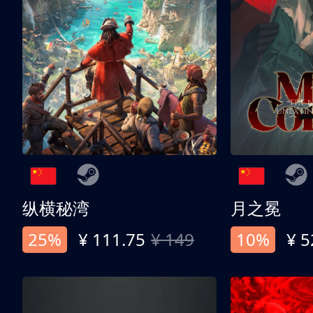
纵横秘湾
月之冕
25%
¥ 111.75
¥ 149
10%
¥ 5