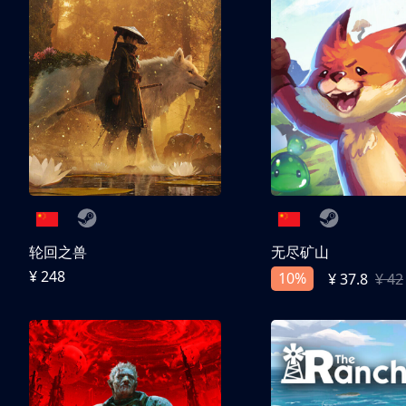
轮回之兽
无尽矿山
¥ 248
10%
¥ 37.8
¥ 42