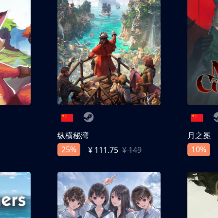
纵横秘湾
月之冕
25%
10%
¥ 111.75
¥ 149