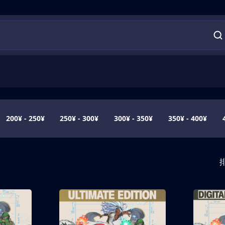
200¥ - 250¥
250¥ - 300¥
300¥ - 350¥
350¥ - 400¥