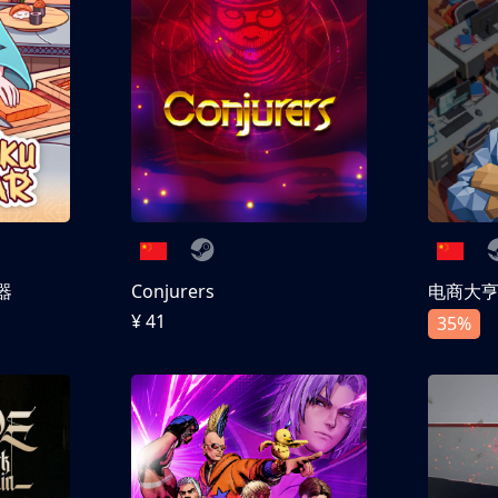
器
Conjurers
电商大
¥ 41
35%