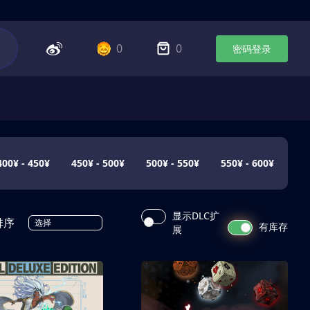
0
0
密码登录
400¥ - 450¥
450¥ - 500¥
500¥ - 550¥
550¥ - 600¥
显示DLC扩
排序
选择
有库存
展