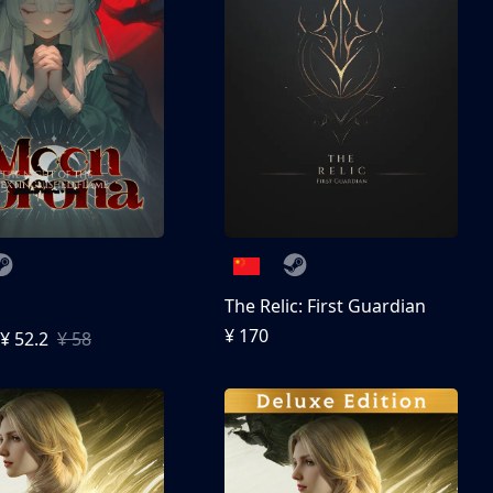
The Relic: First Guardian
¥ 170
¥ 52.2
¥ 58