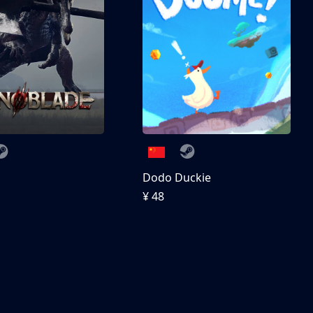
刀
Dodo Duckie
¥ 48