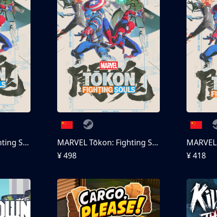
MARVEL Tōkon: Fighting Souls
MARVEL Tōkon: Fighting Souls 终极版
¥ 498
¥ 418