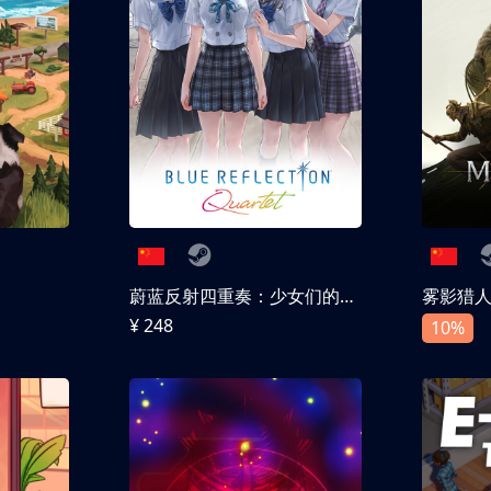
蔚蓝反射四重奏：少女们的奇迹
雾影猎
¥ 248
10%