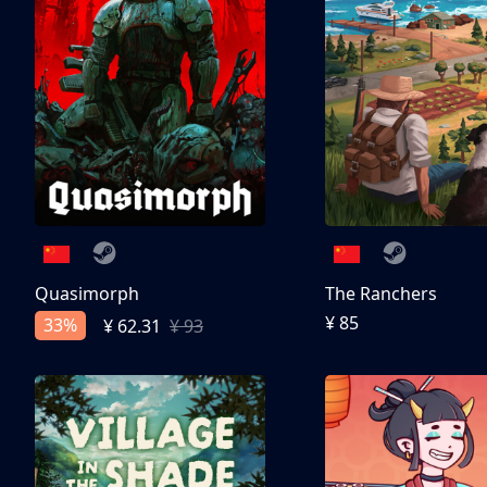
Quasimorph
The Ranchers
¥ 85
33%
¥ 62.31
¥ 93