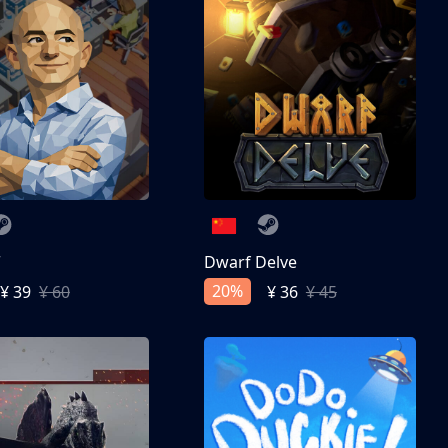
亨
Dwarf Delve
20%
¥ 39
¥ 60
¥ 36
¥ 45