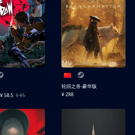
子
轮回之兽-豪华版
¥ 288
¥ 58.5
¥ 65