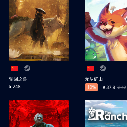
轮回之兽
无尽矿山
¥ 248
10%
¥ 37.8
¥ 42