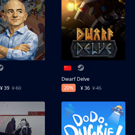
亨
Dwarf Delve
20%
¥ 39
¥ 60
¥ 36
¥ 45