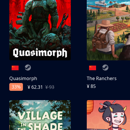
Quasimorph
The Ranchers
¥ 85
33%
¥ 62.31
¥ 93