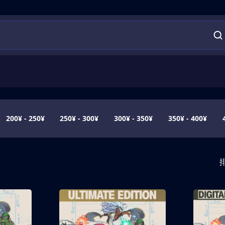
200¥ - 250¥
250¥ - 300¥
300¥ - 350¥
350¥ - 400¥