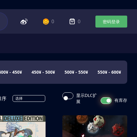
0
0
密码登录
400¥ - 450¥
450¥ - 500¥
500¥ - 550¥
550¥ - 600¥
显示DLC扩
排序
选择
有库存
展