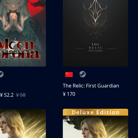
The Relic: First Guardian
¥ 170
¥ 52.2
¥ 58