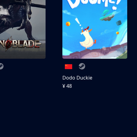
刀
Dodo Duckie
¥ 48