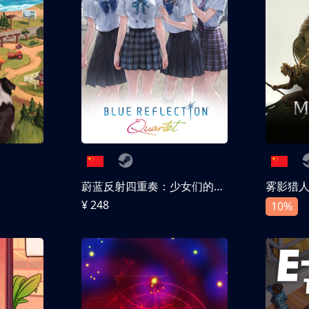
蔚蓝反射四重奏：少女们的奇迹
雾影猎
¥ 248
10%