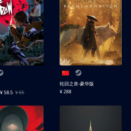
子
轮回之兽-豪华版
¥ 288
¥ 58.5
¥ 65