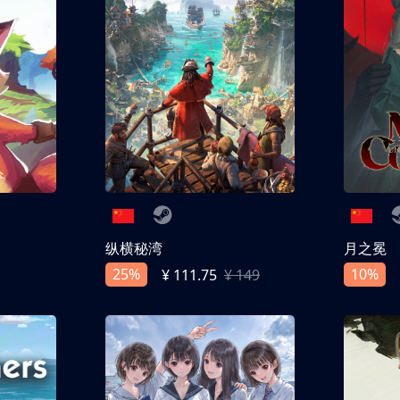
纵横秘湾
月之冕
25%
10%
¥ 111.75
¥ 149