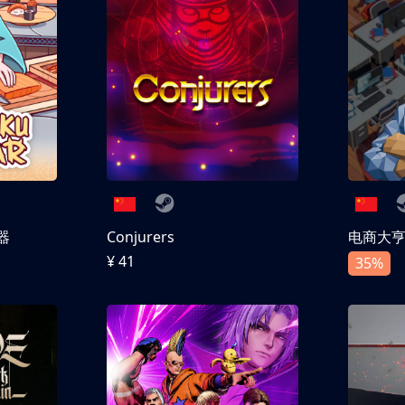
器
Conjurers
电商大
¥ 41
35%