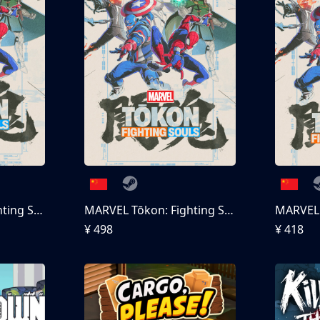
MARVEL Tōkon: Fighting Souls
MARVEL Tōkon: Fighting Souls 终极版
¥ 498
¥ 418