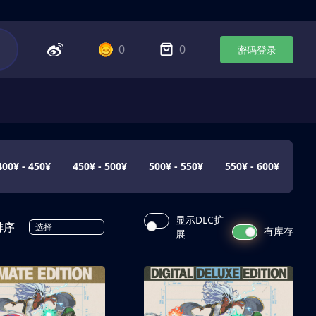
0
0
密码登录
400¥ - 450¥
450¥ - 500¥
500¥ - 550¥
550¥ - 600¥
显示DLC扩
排序
选择
有库存
展