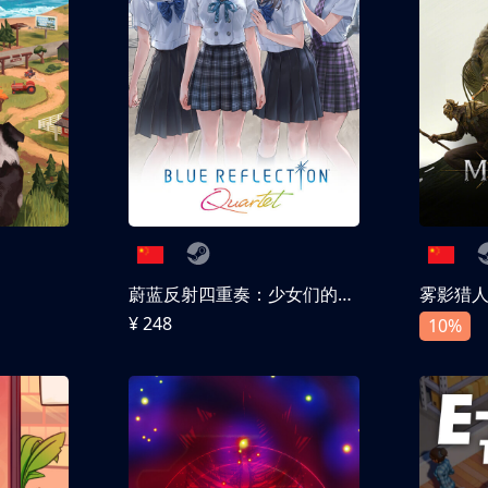
蔚蓝反射四重奏：少女们的奇迹
雾影猎
¥ 248
10%