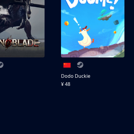
刀
Dodo Duckie
¥ 48