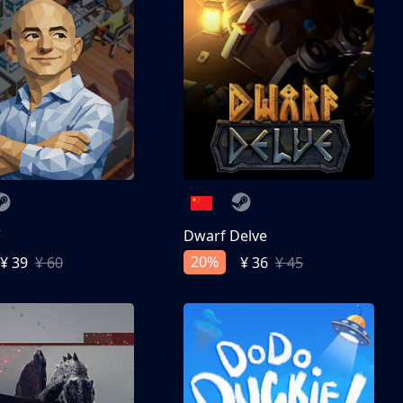
亨
Dwarf Delve
20%
¥ 39
¥ 60
¥ 36
¥ 45