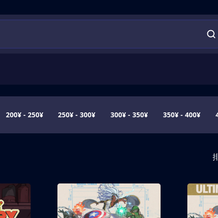
200¥ - 250¥
250¥ - 300¥
300¥ - 350¥
350¥ - 400¥