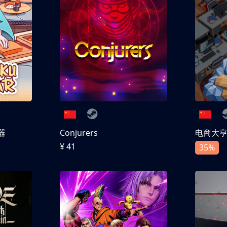
器
Conjurers
电商大
¥ 41
35%