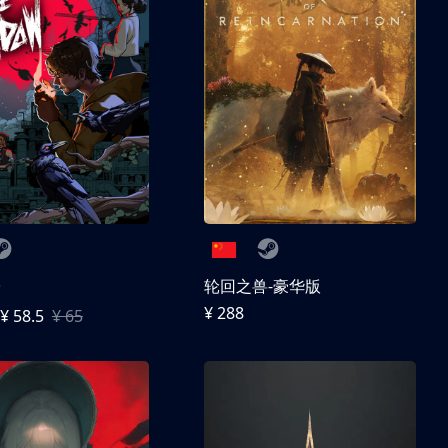
子
轮回之兽-豪华版
¥ 288
¥ 58.5
¥ 65