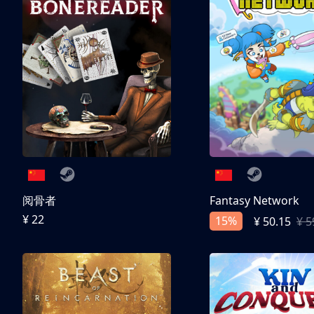
阅骨者
Fantasy Network
¥ 22
15%
¥ 50.15
¥ 5