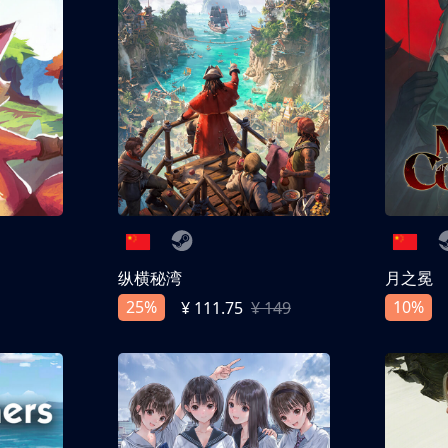
纵横秘湾
月之冕
25%
10%
¥ 111.75
¥ 149