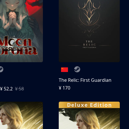
The Relic: First Guardian
¥ 170
¥ 52.2
¥ 58