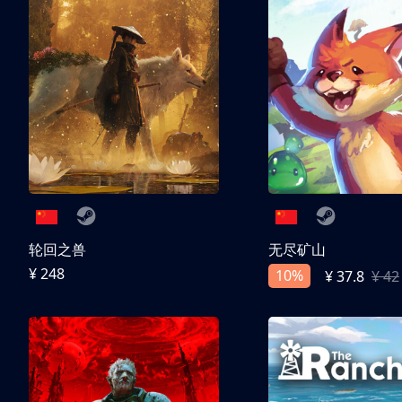
轮回之兽
无尽矿山
¥ 248
10%
¥ 37.8
¥ 42