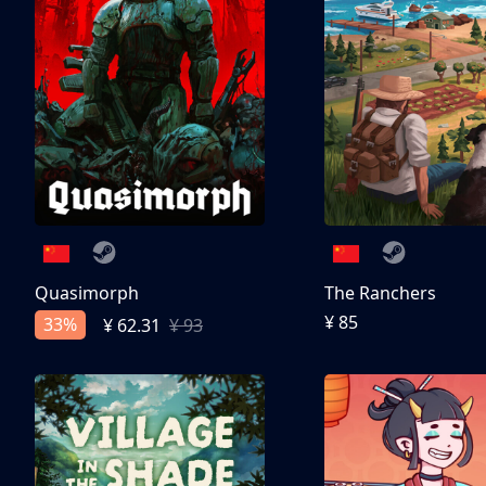
Quasimorph
The Ranchers
¥ 85
33%
¥ 62.31
¥ 93