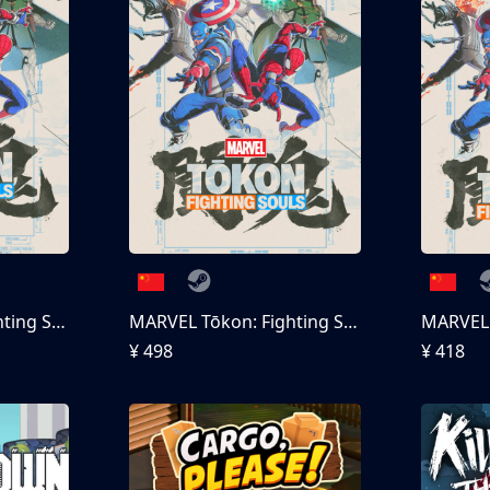
MARVEL Tōkon: Fighting Souls
MARVEL Tōkon: Fighting Souls 终极版
¥ 498
¥ 418