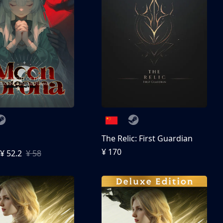
The Relic: First Guardian
¥ 170
¥ 52.2
¥ 58