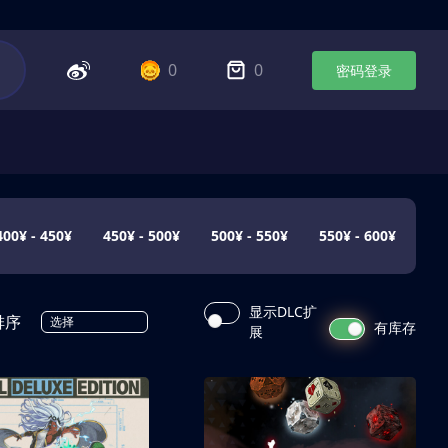
0
0
密码登录
400¥ - 450¥
450¥ - 500¥
500¥ - 550¥
550¥ - 600¥
显示DLC扩
排序
选择
有库存
展