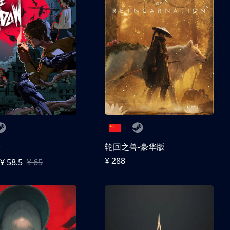
子
轮回之兽-豪华版
¥ 288
¥ 58.5
¥ 65