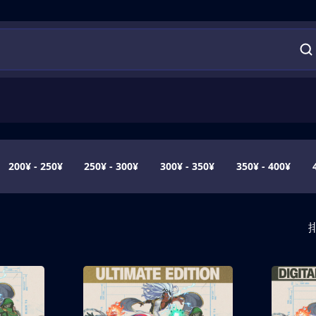
200¥ - 250¥
250¥ - 300¥
300¥ - 350¥
350¥ - 400¥