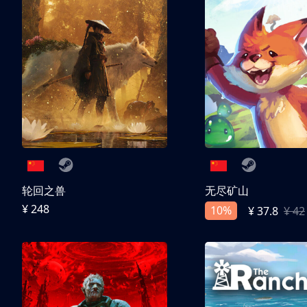
轮回之兽
无尽矿山
¥ 248
10%
¥ 37.8
¥ 42