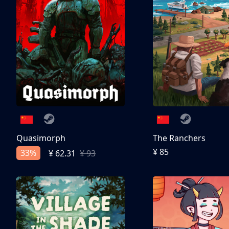
Quasimorph
The Ranchers
¥ 85
33%
¥ 62.31
¥ 93