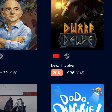
亨
Dwarf Delve
20%
¥ 39
¥ 60
¥ 36
¥ 45