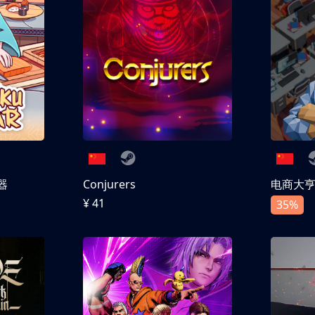
器
Conjurers
电商大
¥ 41
35%