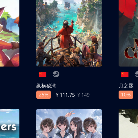
纵横秘湾
月之冕
25%
10%
¥ 111.75
¥ 149