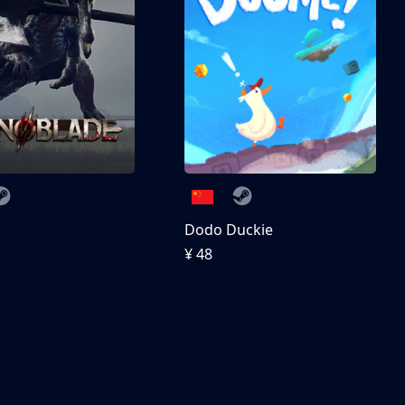
刀
Dodo Duckie
¥ 48