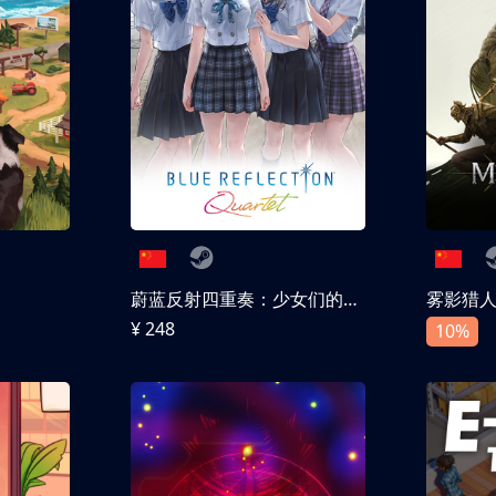
蔚蓝反射四重奏：少女们的奇迹
雾影猎
¥ 248
10%