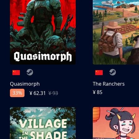
Quasimorph
The Ranchers
¥ 85
33%
¥ 62.31
¥ 93