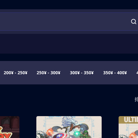
200¥ - 250¥
250¥ - 300¥
300¥ - 350¥
350¥ - 400¥