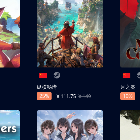
纵横秘湾
月之冕
25%
10%
¥ 111.75
¥ 149