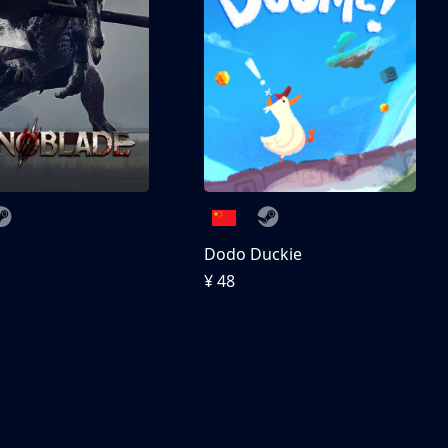
刀
Dodo Duckie
¥ 48