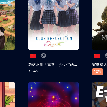
蔚蓝反射四重奏：少女们的奇迹
雾影猎
¥ 248
10%