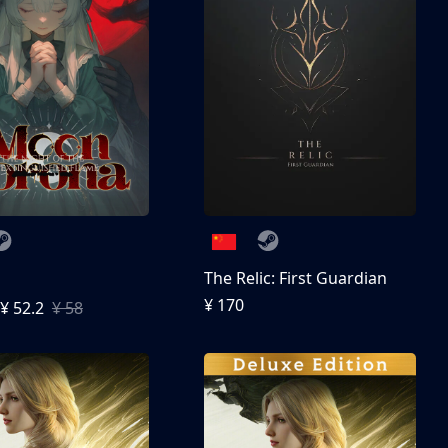
The Relic: First Guardian
¥ 170
¥ 52.2
¥ 58