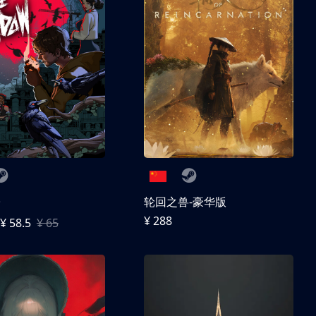
子
轮回之兽-豪华版
¥ 288
¥ 58.5
¥ 65