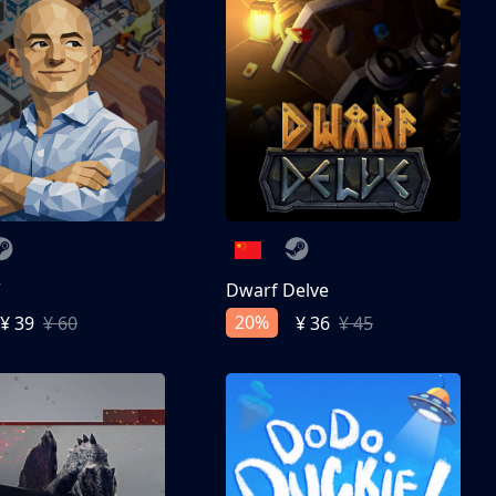
亨
Dwarf Delve
20%
¥ 39
¥ 60
¥ 36
¥ 45