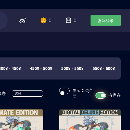
0
0
密码登录
400¥ - 450¥
450¥ - 500¥
500¥ - 550¥
550¥ - 600¥
显示DLC扩
排序
选择
有库存
展