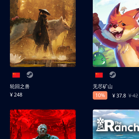
轮回之兽
无尽矿山
¥ 248
10%
¥ 37.8
¥ 42