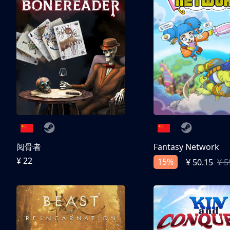
阅骨者
Fantasy Network
¥ 22
15%
¥ 50.15
¥ 5