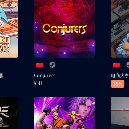
器
Conjurers
电商大
¥ 41
35%