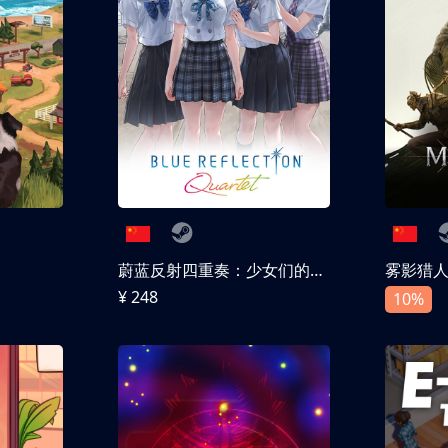
蔚蓝反射四重奏：少女们的奇迹
雾影猎
¥ 248
10%