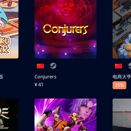
器
Conjurers
电商大
¥ 41
35%