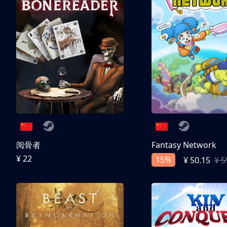
阅骨者
Fantasy Network
¥ 22
15%
¥ 50.15
¥ 5