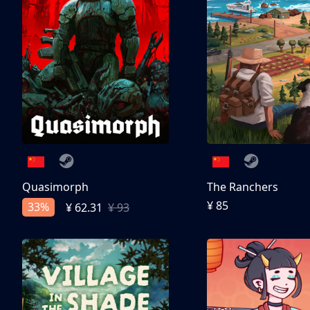
Quasimorph
The Ranchers
¥ 85
33%
¥ 62.31
¥ 93