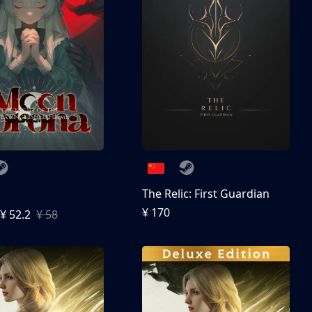
The Relic: First Guardian
¥ 170
¥ 52.2
¥ 58