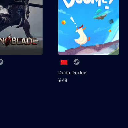
刀
Dodo Duckie
¥ 48