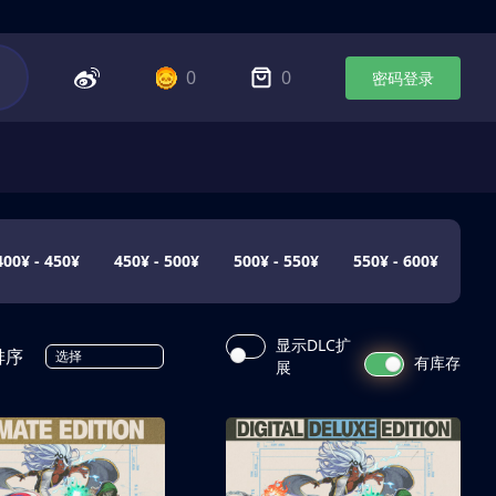
0
0
密码登录
400¥ - 450¥
450¥ - 500¥
500¥ - 550¥
550¥ - 600¥
显示DLC扩
排序
选择
有库存
展