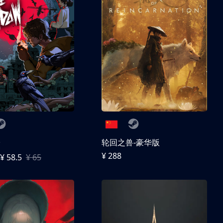
子
轮回之兽-豪华版
¥ 288
¥ 58.5
¥ 65