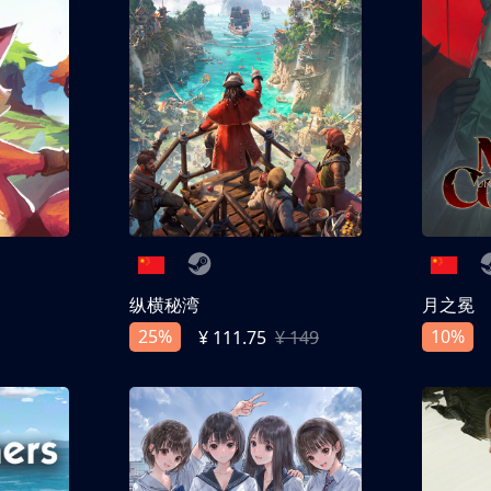
纵横秘湾
月之冕
25%
10%
¥ 111.75
¥ 149