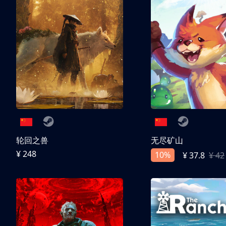
轮回之兽
无尽矿山
¥ 248
10%
¥ 37.8
¥ 42