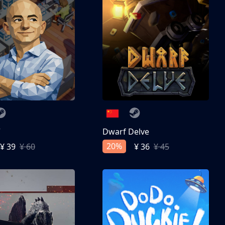
亨
Dwarf Delve
20%
¥ 39
¥ 60
¥ 36
¥ 45