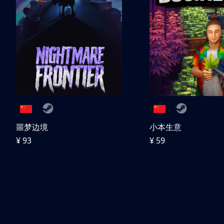
噩梦边境
小本生意
¥ 93
¥ 59