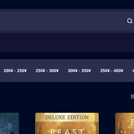
200¥ - 250¥
250¥ - 300¥
300¥ - 350¥
350¥ - 400¥