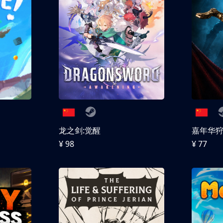
龙之剑:觉醒
嘉年华
¥ 98
¥ 77