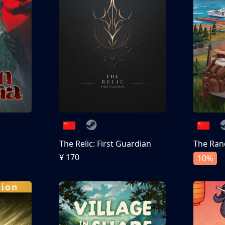
The Relic: First Guardian
The Ran
¥ 170
10%