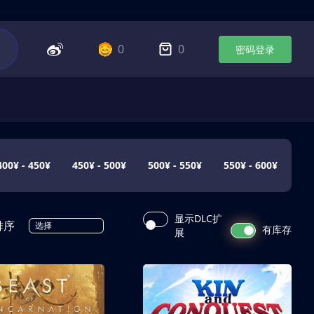
0
0
密码登录
400¥ - 450¥
450¥ - 500¥
500¥ - 550¥
550¥ - 600¥
显示DLC扩
排序
选择
有库存
展