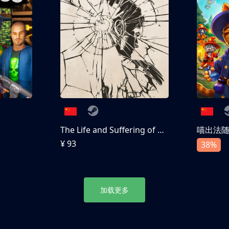
The Life and Suffering of Prince Jerian
喵出法
¥ 93
38%
加载更多