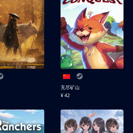
兽
无尽矿山
¥ 42