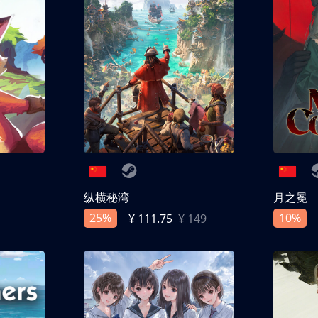
纵横秘湾
月之冕
25%
10%
¥ 111.75
¥ 149