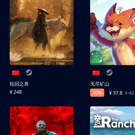
轮回之兽
无尽矿山
¥ 248
10%
¥ 37.8
¥ 42