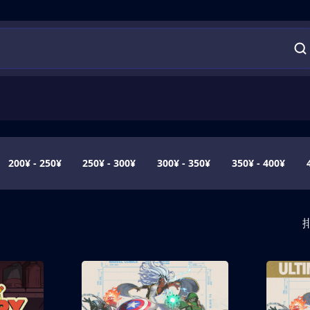
200¥ - 250¥
250¥ - 300¥
300¥ - 350¥
350¥ - 400¥