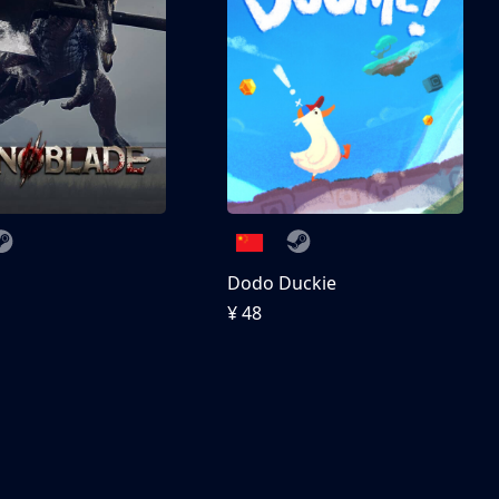
刀
Dodo Duckie
¥ 48