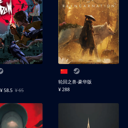
子
轮回之兽-豪华版
¥ 288
¥ 58.5
¥ 65