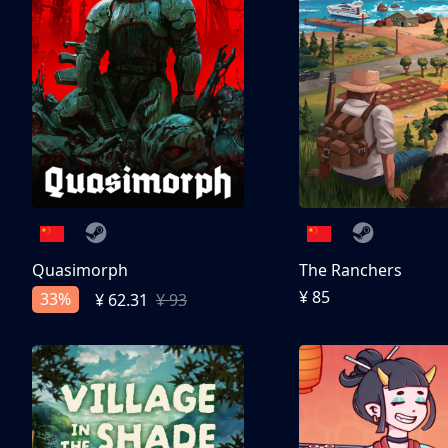
Quasimorph
The Ranchers
¥ 85
33%
¥ 62.31
¥ 93