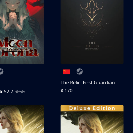
The Relic: First Guardian
¥ 170
¥ 52.2
¥ 58