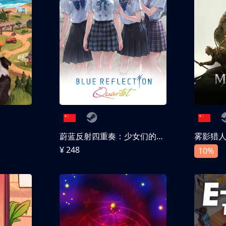
蔚蓝反射四重奏：少女们的奇迹
雾影猎
¥ 248
10%