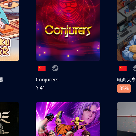
器
Conjurers
电商大
¥ 41
35%