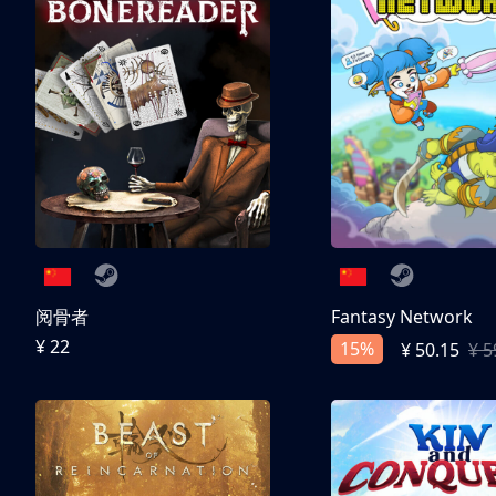
阅骨者
Fantasy Network
¥ 22
15%
¥ 50.15
¥ 5