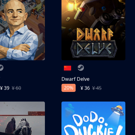
亨
Dwarf Delve
20%
¥ 39
¥ 60
¥ 36
¥ 45