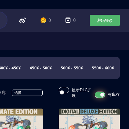
0
0
密码登录
400¥ - 450¥
450¥ - 500¥
500¥ - 550¥
550¥ - 600¥
显示DLC扩
排序
选择
有库存
展