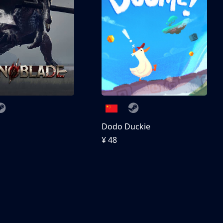
刀
Dodo Duckie
¥ 48