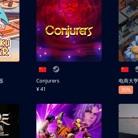
器
Conjurers
电商大
¥ 41
35%