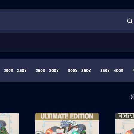
200¥ - 250¥
250¥ - 300¥
300¥ - 350¥
350¥ - 400¥