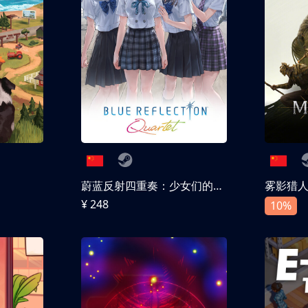
蔚蓝反射四重奏：少女们的奇迹
雾影猎
¥ 248
10%