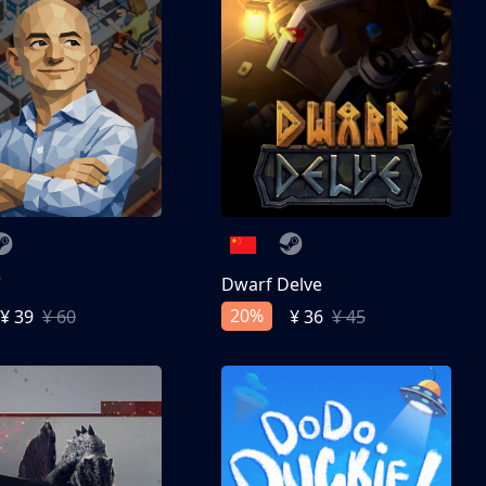
亨
Dwarf Delve
20%
¥ 39
¥ 60
¥ 36
¥ 45