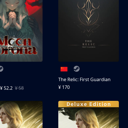
The Relic: First Guardian
¥ 170
¥ 52.2
¥ 58