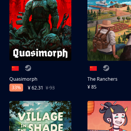
Quasimorph
The Ranchers
¥ 85
33%
¥ 62.31
¥ 93