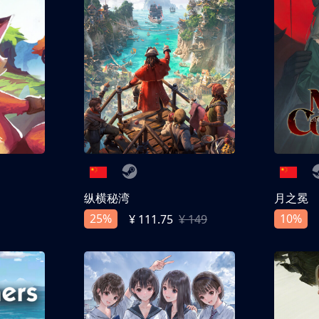
纵横秘湾
月之冕
25%
10%
¥ 111.75
¥ 149