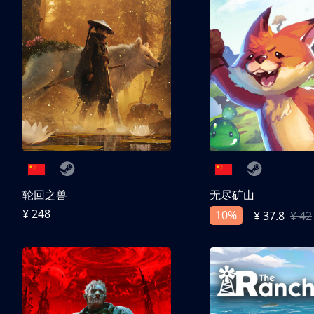
轮回之兽
无尽矿山
¥ 248
10%
¥ 37.8
¥ 42