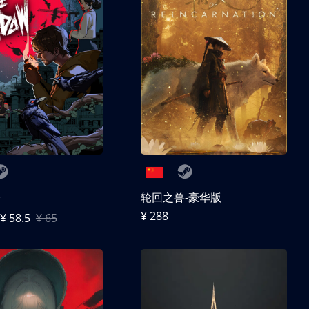
子
轮回之兽-豪华版
¥ 288
¥ 58.5
¥ 65