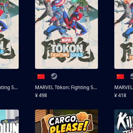
MARVEL Tōkon: Fighting Souls
MARVEL Tōkon: Fighting Souls 终极版
¥ 498
¥ 418