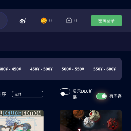
0
0
密码登录
400¥ - 450¥
450¥ - 500¥
500¥ - 550¥
550¥ - 600¥
显示DLC扩
排序
选择
有库存
展