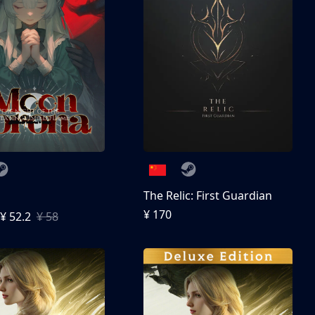
The Relic: First Guardian
¥ 170
¥ 52.2
¥ 58