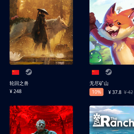
轮回之兽
无尽矿山
¥ 248
10%
¥ 37.8
¥ 42