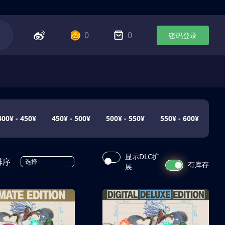
0
0
密码登录
400¥ - 450¥
450¥ - 500¥
500¥ - 550¥
550¥ - 600¥
显示DLC扩
排序
选择
有库存
展