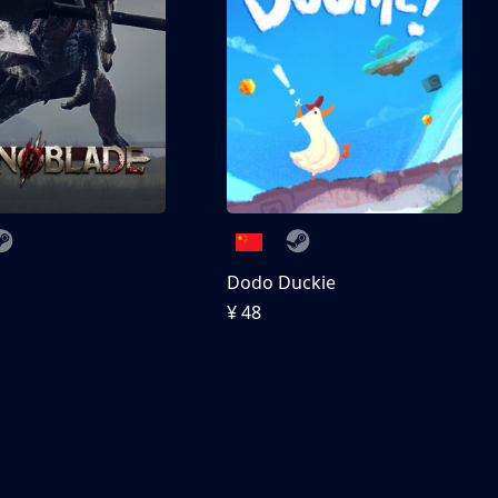
刀
Dodo Duckie
¥ 48