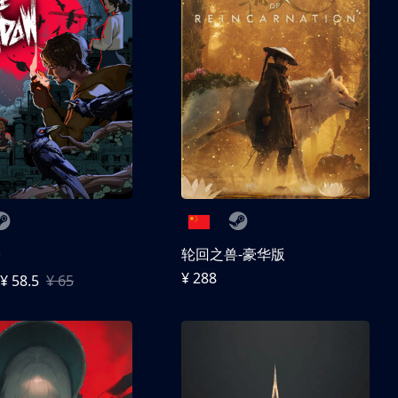
子
轮回之兽-豪华版
¥ 288
¥ 58.5
¥ 65