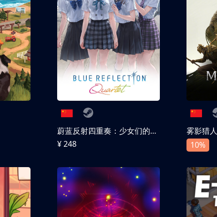
蔚蓝反射四重奏：少女们的奇迹
雾影猎
¥ 248
10%