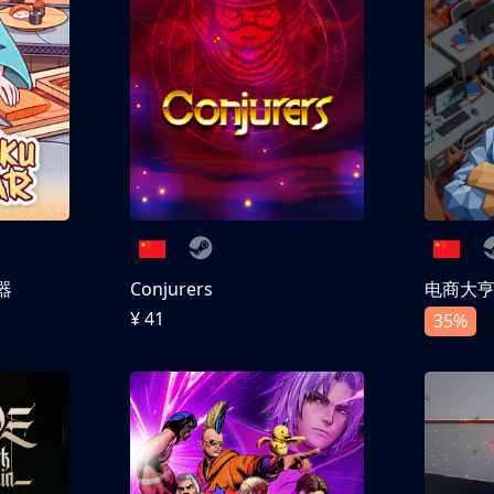
器
Conjurers
电商大
¥ 41
35%