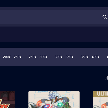
200¥ - 250¥
250¥ - 300¥
300¥ - 350¥
350¥ - 400¥