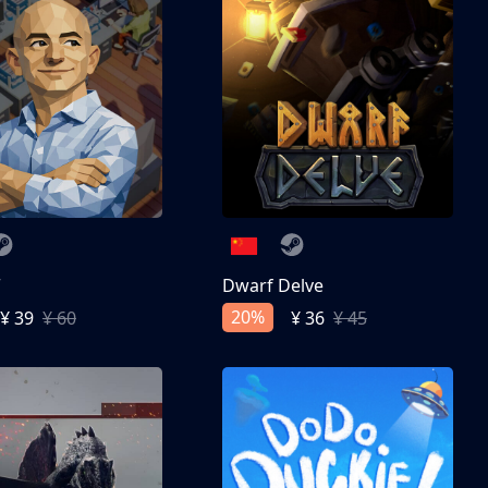
亨
Dwarf Delve
20%
¥ 39
¥ 60
¥ 36
¥ 45