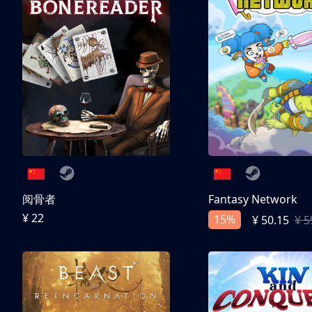
阅骨者
Fantasy Network
¥ 22
15%
¥ 50.15
¥ 5