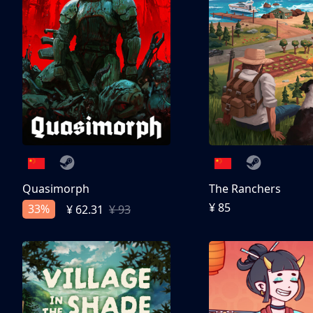
Quasimorph
The Ranchers
¥ 85
33%
¥ 62.31
¥ 93