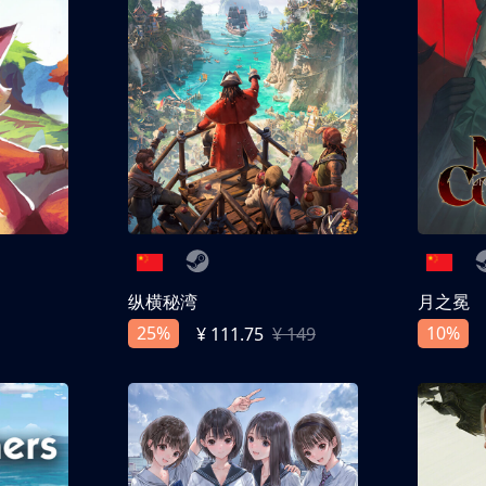
纵横秘湾
月之冕
25%
10%
¥ 111.75
¥ 149