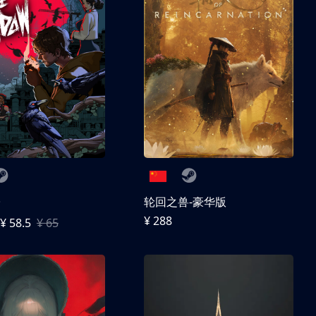
子
轮回之兽-豪华版
¥ 288
¥ 58.5
¥ 65