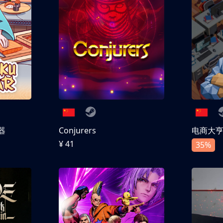
器
Conjurers
电商大
¥ 41
35%