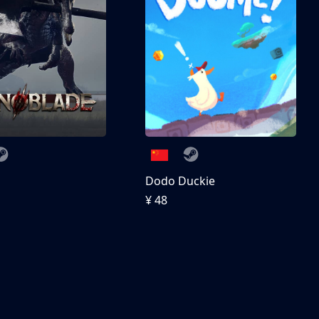
刀
Dodo Duckie
¥ 48