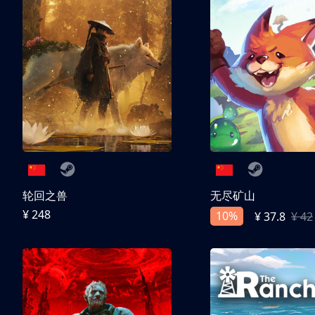
轮回之兽
无尽矿山
¥ 248
10%
¥ 37.8
¥ 42