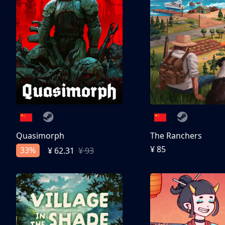
Quasimorph
The Ranchers
¥ 85
33%
¥ 62.31
¥ 93