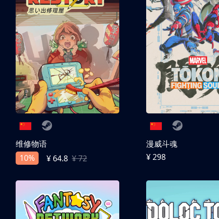
维修物语
漫威斗魂
¥ 298
10%
¥ 64.8
¥ 72