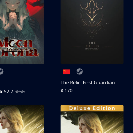
The Relic: First Guardian
¥ 170
¥ 52.2
¥ 58