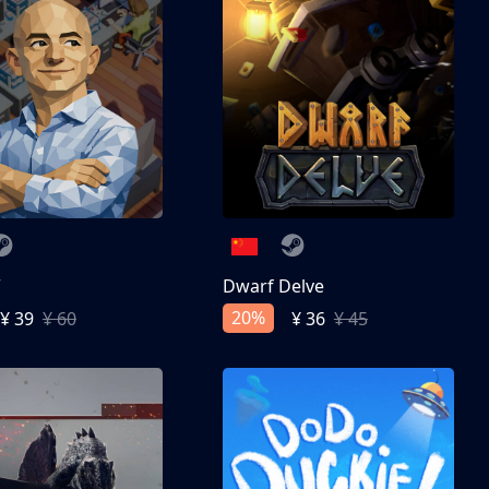
亨
Dwarf Delve
20%
¥ 39
¥ 60
¥ 36
¥ 45