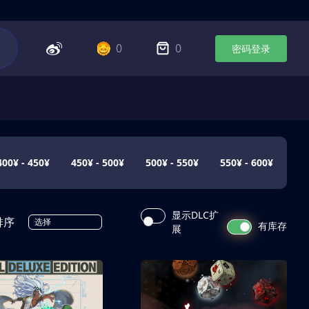
0
0
密码登录
400¥ - 450¥
450¥ - 500¥
500¥ - 550¥
550¥ - 600¥
显示DLC扩
排序
选择
有库存
展