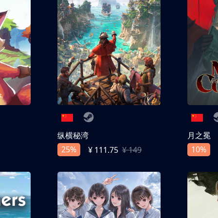
纵横秘湾
月之冕
25%
10%
¥ 111.75
¥ 149