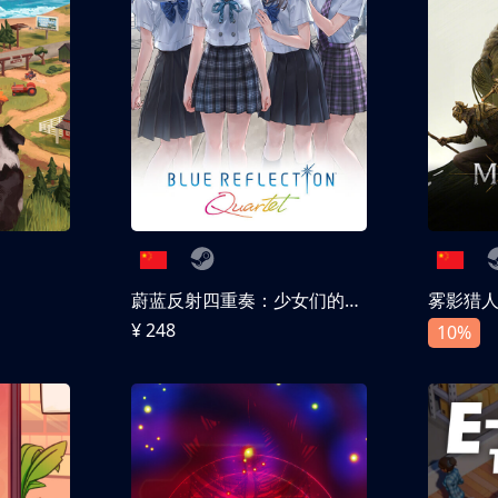
蔚蓝反射四重奏：少女们的奇迹
雾影猎
¥ 248
10%