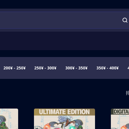
200¥ - 250¥
250¥ - 300¥
300¥ - 350¥
350¥ - 400¥