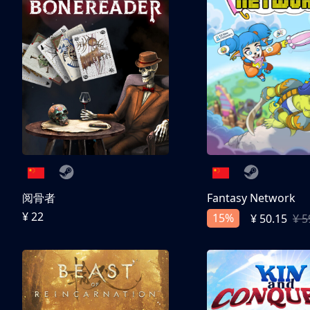
阅骨者
Fantasy Network
¥ 22
15%
¥ 50.15
¥ 5