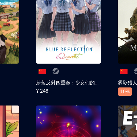
蔚蓝反射四重奏：少女们的奇迹
雾影猎
¥ 248
10%