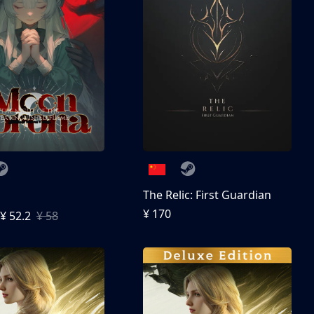
The Relic: First Guardian
¥ 170
¥ 52.2
¥ 58