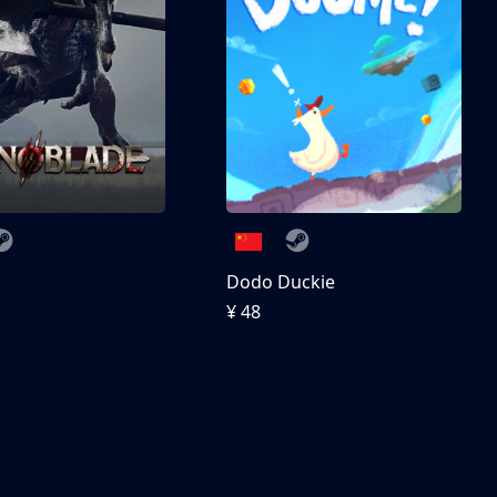
刀
Dodo Duckie
¥ 48