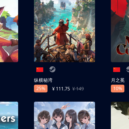
纵横秘湾
月之冕
25%
10%
¥ 111.75
¥ 149