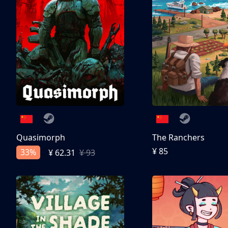
Quasimorph
The Ranchers
¥ 85
33%
¥ 62.31
¥ 93