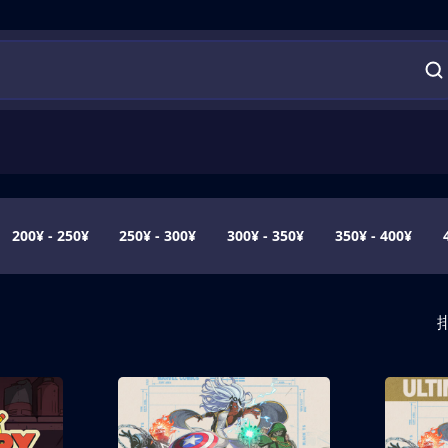
200¥ - 250¥
250¥ - 300¥
300¥ - 350¥
350¥ - 400¥