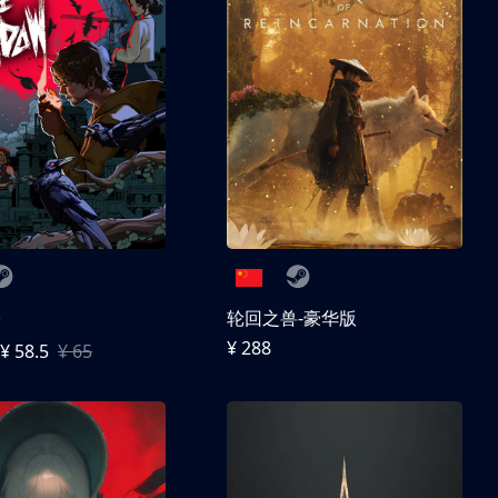
子
轮回之兽-豪华版
¥ 288
¥ 58.5
¥ 65