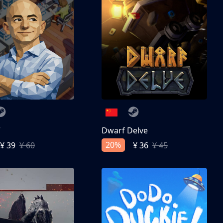
亨
Dwarf Delve
20%
¥ 39
¥ 60
¥ 36
¥ 45