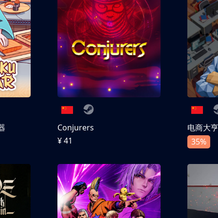
器
Conjurers
电商大
¥ 41
35%