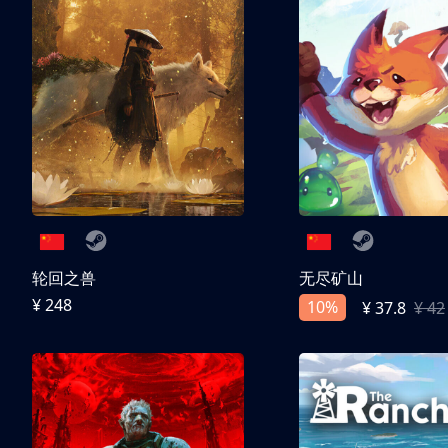
轮回之兽
无尽矿山
¥ 248
10%
¥ 37.8
¥ 42