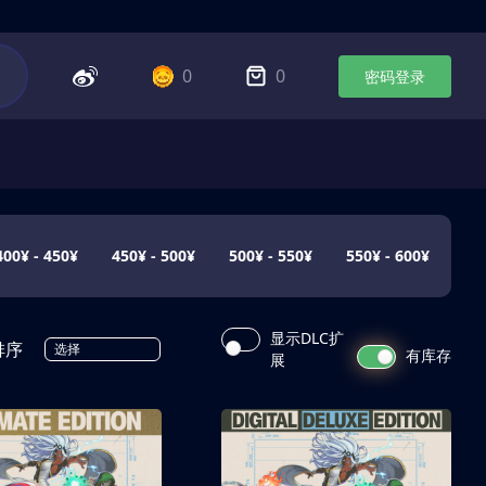
0
0
密码登录
400¥ - 450¥
450¥ - 500¥
500¥ - 550¥
550¥ - 600¥
显示DLC扩
排序
选择
有库存
展