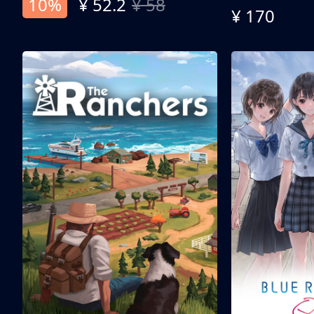
10%
¥ 52.2
¥ 58
¥ 170