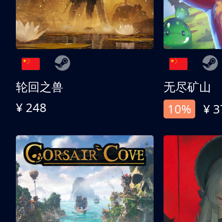
轮回之兽
无尽矿山
¥ 248
10%
¥ 3