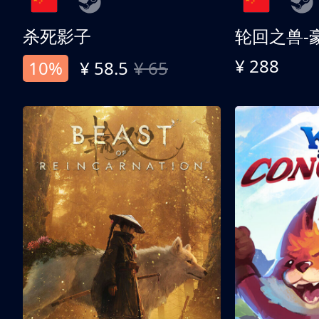
杀死影子
轮回之兽-
¥ 288
10%
¥ 58.5
¥ 65