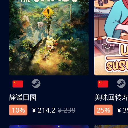
静谧田园
美味回转
10%
¥ 214.2
¥ 238
25%
¥ 3