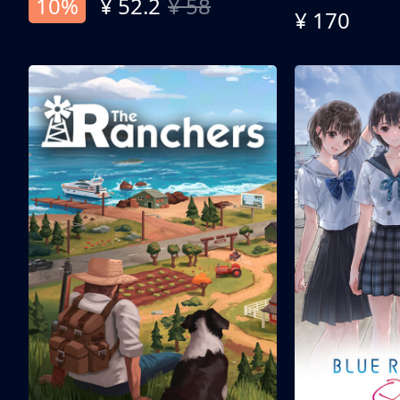
10%
¥ 52.2
¥ 58
¥ 170