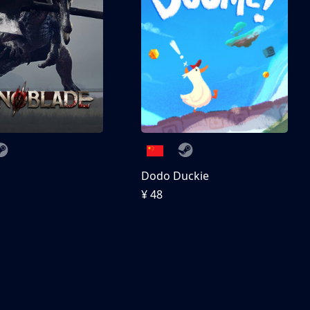
刀
Dodo Duckie
¥ 48