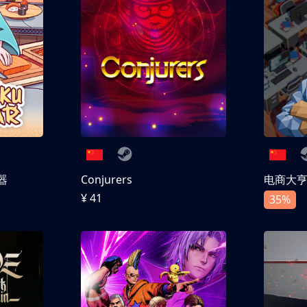
器
Conjurers
电商大
¥ 41
35%