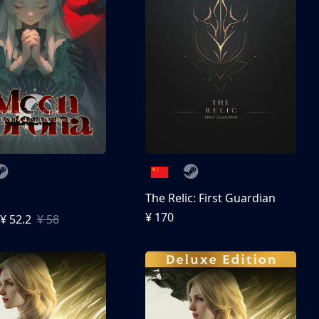
The Relic: First Guardian
¥ 170
¥ 52.2
¥ 58