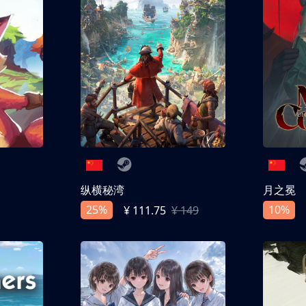
纵横秘湾
月之冕
25%
10%
¥ 111.75
¥ 149