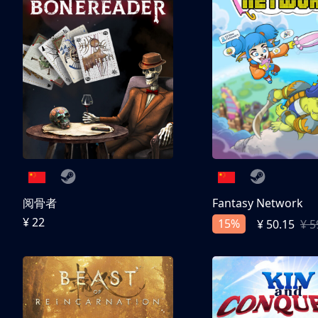
阅骨者
Fantasy Network
¥ 22
15%
¥ 50.15
¥ 5