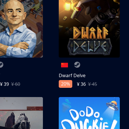
亨
Dwarf Delve
20%
¥ 39
¥ 60
¥ 36
¥ 45