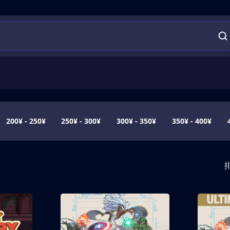
200¥ - 250¥
250¥ - 300¥
300¥ - 350¥
350¥ - 400¥