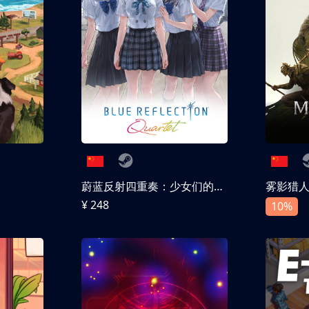
蔚蓝反射四重奏：少女们的奇迹
雾影猎
¥ 248
10%