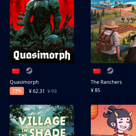
Quasimorph
The Ranchers
¥ 85
33%
¥ 62.31
¥ 93