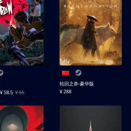
子
轮回之兽-豪华版
¥ 288
¥ 58.5
¥ 65