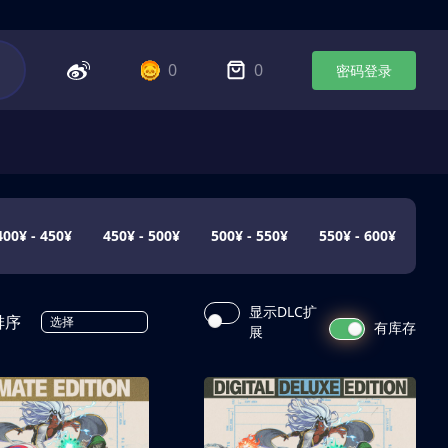
0
0
密码登录
400¥ - 450¥
450¥ - 500¥
500¥ - 550¥
550¥ - 600¥
显示DLC扩
排序
选择
有库存
展