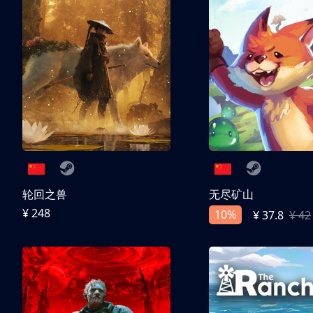
轮回之兽
无尽矿山
¥ 248
10%
¥ 37.8
¥ 42