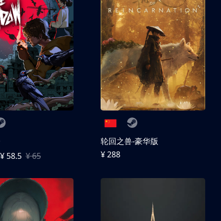
子
轮回之兽-豪华版
¥ 288
¥ 58.5
¥ 65