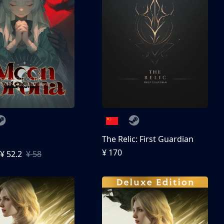
The Relic: First Guardian
¥ 170
¥ 52.2
¥ 58