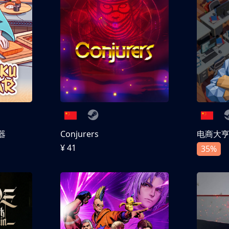
器
Conjurers
电商大
¥ 41
35%