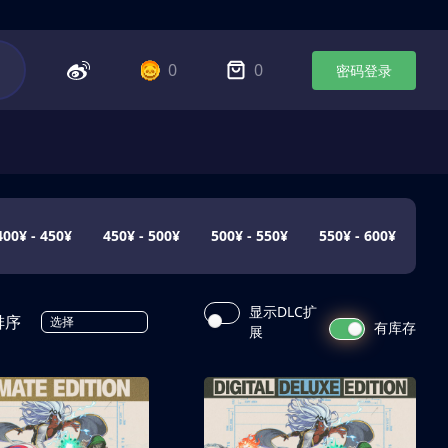
0
0
密码登录
400¥ - 450¥
450¥ - 500¥
500¥ - 550¥
550¥ - 600¥
显示DLC扩
排序
选择
有库存
展