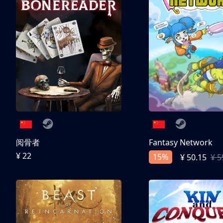
阅骨者
Fantasy Network
¥ 22
15%
¥ 50.15
¥ 5