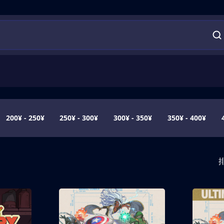
200¥ - 250¥
250¥ - 300¥
300¥ - 350¥
350¥ - 400¥