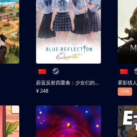
蔚蓝反射四重奏：少女们的奇迹
雾影猎
¥ 248
10%