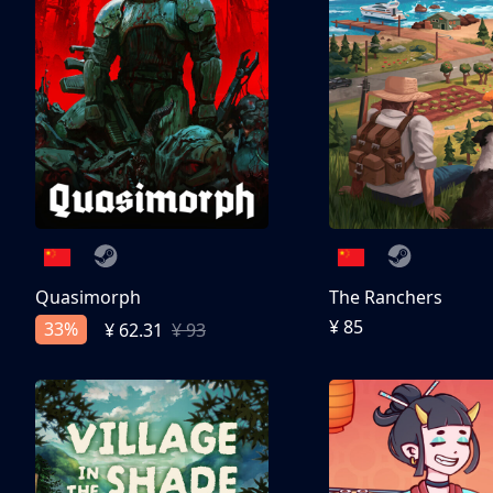
Quasimorph
The Ranchers
¥ 85
33%
¥ 62.31
¥ 93