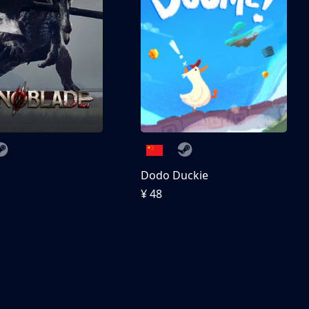
刀
Dodo Duckie
¥ 48