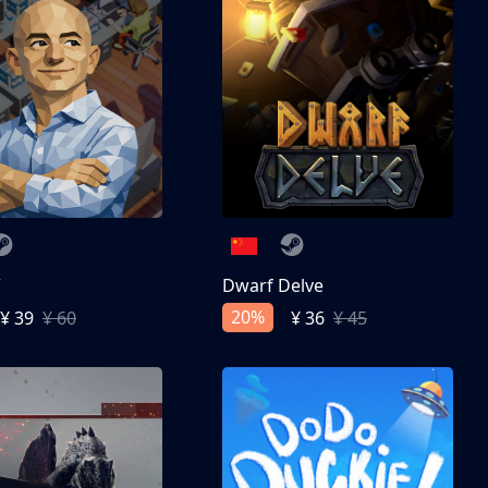
亨
Dwarf Delve
20%
¥ 39
¥ 60
¥ 36
¥ 45