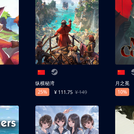
纵横秘湾
月之冕
25%
10%
¥ 111.75
¥ 149