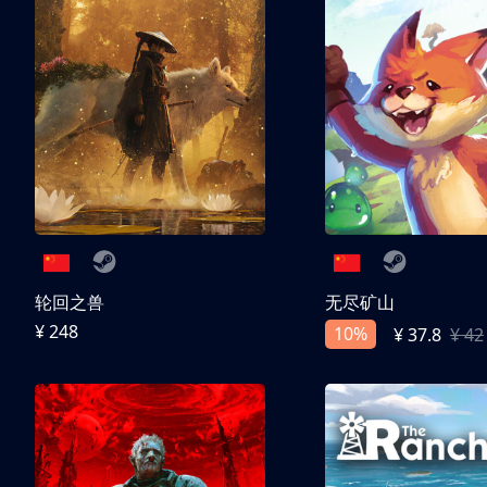
轮回之兽
无尽矿山
¥ 248
10%
¥ 37.8
¥ 42