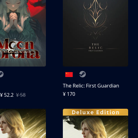
The Relic: First Guardian
¥ 170
¥ 52.2
¥ 58