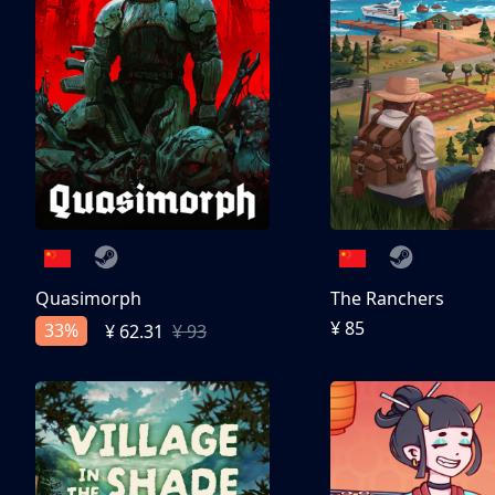
Quasimorph
The Ranchers
¥ 85
33%
¥ 62.31
¥ 93