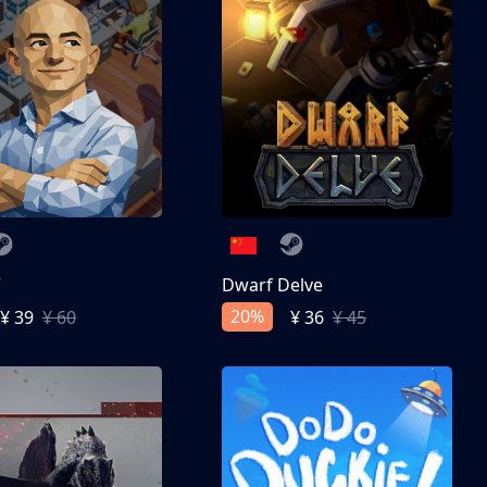
亨
Dwarf Delve
20%
¥ 39
¥ 60
¥ 36
¥ 45