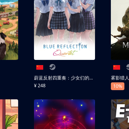
蔚蓝反射四重奏：少女们的奇迹
雾影猎
¥ 248
10%