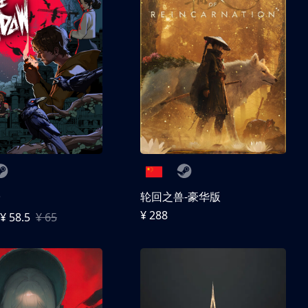
子
轮回之兽-豪华版
¥ 288
¥ 58.5
¥ 65