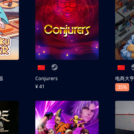
器
Conjurers
电商大
¥ 41
35%