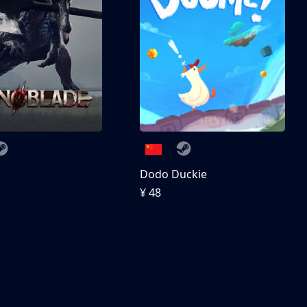
刀
Dodo Duckie
¥ 48