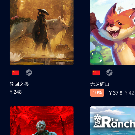
轮回之兽
无尽矿山
¥ 248
10%
¥ 37.8
¥ 42