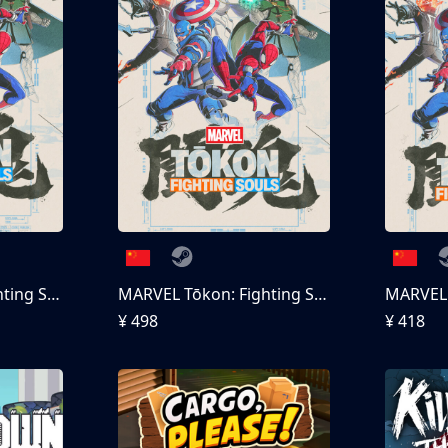
MARVEL Tōkon: Fighting Souls
MARVEL Tōkon: Fighting Souls 终极版
¥ 498
¥ 418