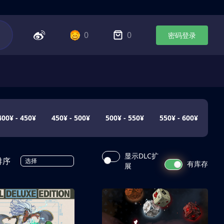
0
0
密码登录
400¥ - 450¥
450¥ - 500¥
500¥ - 550¥
550¥ - 600¥
显示DLC扩
排序
选择
有库存
展