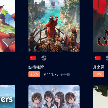
纵横秘湾
月之冕
25%
10%
¥ 111.75
¥ 149