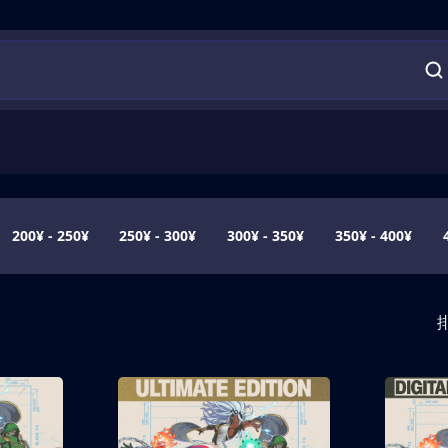
200¥ - 250¥
250¥ - 300¥
300¥ - 350¥
350¥ - 400¥