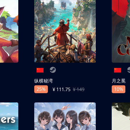
纵横秘湾
月之冕
25%
10%
¥ 111.75
¥ 149