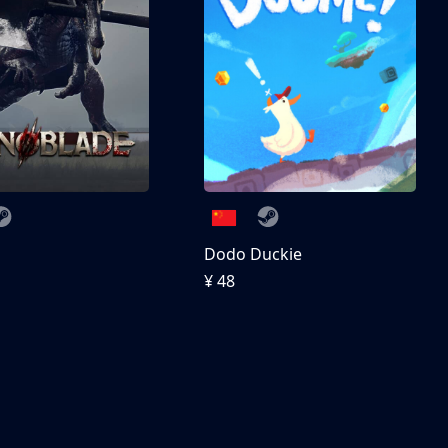
刀
Dodo Duckie
¥ 48