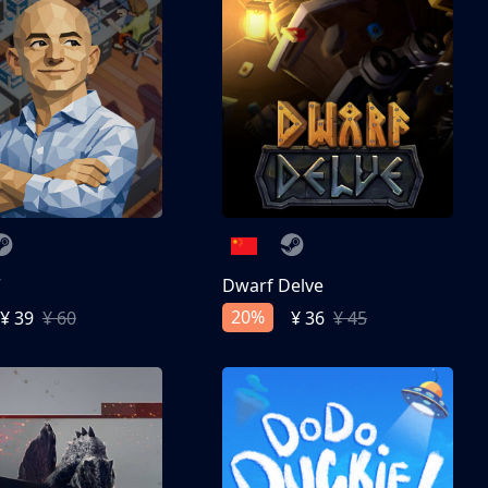
亨
Dwarf Delve
20%
¥ 39
¥ 60
¥ 36
¥ 45