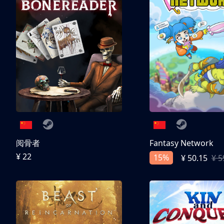
阅骨者
Fantasy Network
¥ 22
15%
¥ 50.15
¥ 5