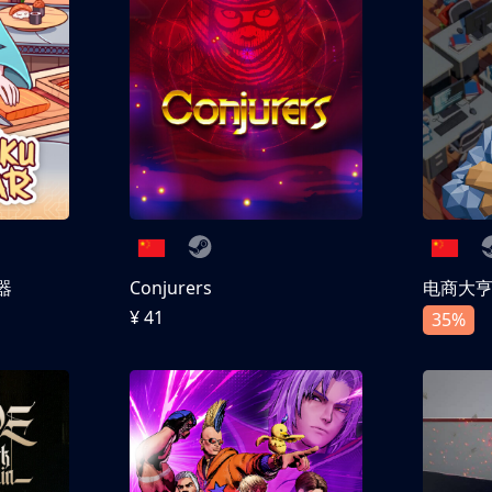
器
Conjurers
电商大
¥ 41
35%