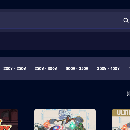
200¥ - 250¥
250¥ - 300¥
300¥ - 350¥
350¥ - 400¥