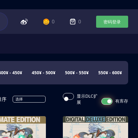
0
0
密码登录
400¥ - 450¥
450¥ - 500¥
500¥ - 550¥
550¥ - 600¥
显示DLC扩
排序
选择
有库存
展