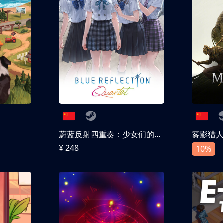
蔚蓝反射四重奏：少女们的奇迹
雾影猎
¥ 248
10%