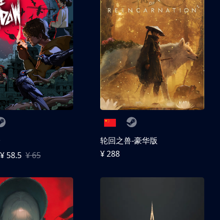
子
轮回之兽-豪华版
¥ 288
¥ 58.5
¥ 65