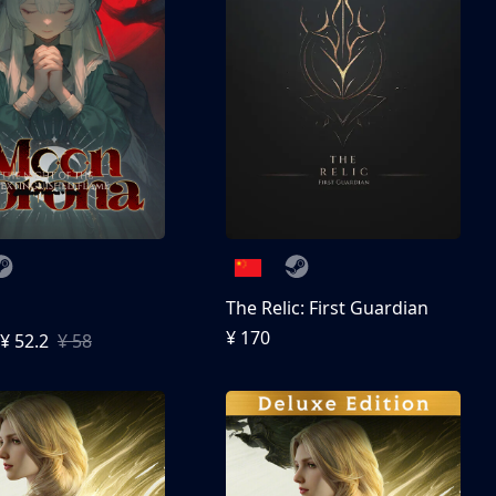
The Relic: First Guardian
¥ 170
¥ 52.2
¥ 58