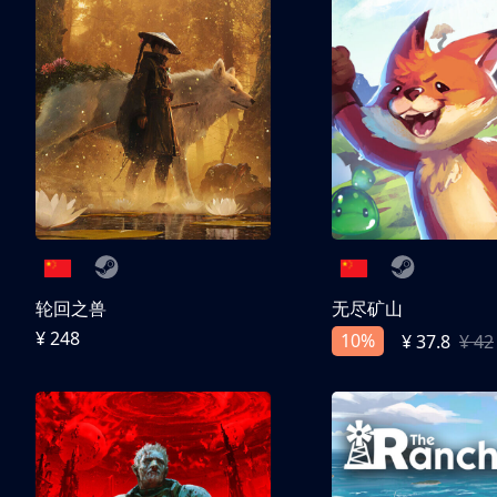
轮回之兽
无尽矿山
¥ 248
10%
¥ 37.8
¥ 42