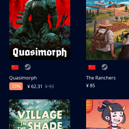
Quasimorph
The Ranchers
¥ 85
33%
¥ 62.31
¥ 93