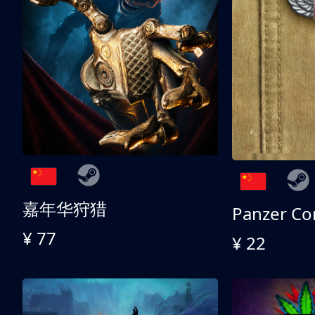
嘉年华狩猎
¥ 77
¥ 22