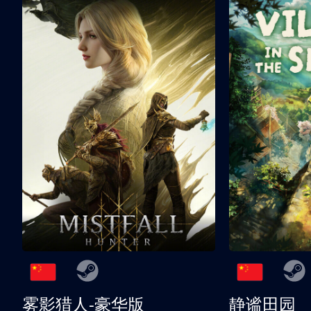
雾影猎人-豪华版
静谧田园