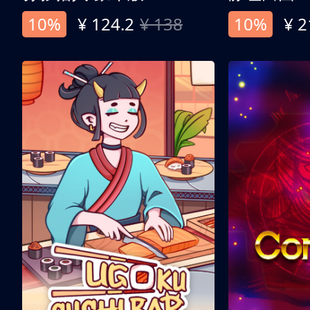
10%
¥ 124.2
¥ 138
10%
¥ 2