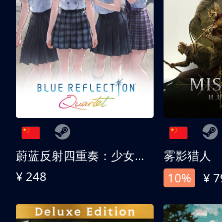
蔚蓝反射四重奏：少女们的奇迹
雾影猎人
¥ 248
10%
¥ 7