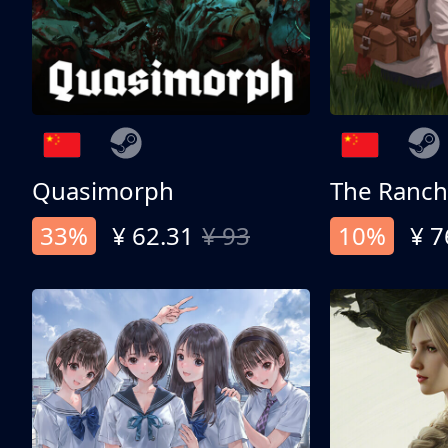
Quasimorph
The Ranch
33%
¥ 62.31
¥ 93
10%
¥ 7