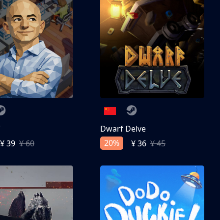
亨
Dwarf Delve
20%
¥ 39
¥ 60
¥ 36
¥ 45