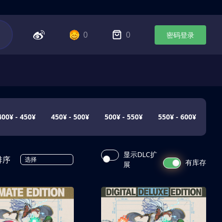
0
0
密码登录
400¥ - 450¥
450¥ - 500¥
500¥ - 550¥
550¥ - 600¥
显示DLC扩
排序
选择
有库存
展