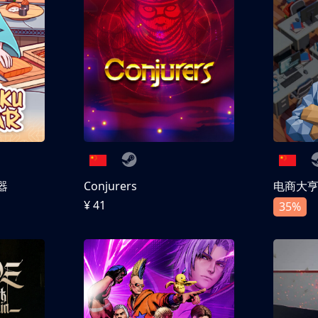
器
Conjurers
电商大
¥ 41
35%