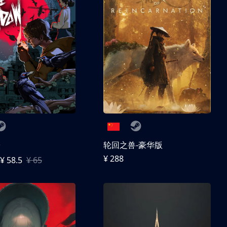
子
轮回之兽-豪华版
¥ 288
¥ 58.5
¥ 65