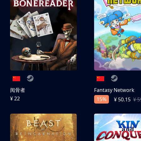
阅骨者
Fantasy Network
¥ 22
15%
¥ 50.15
¥ 5