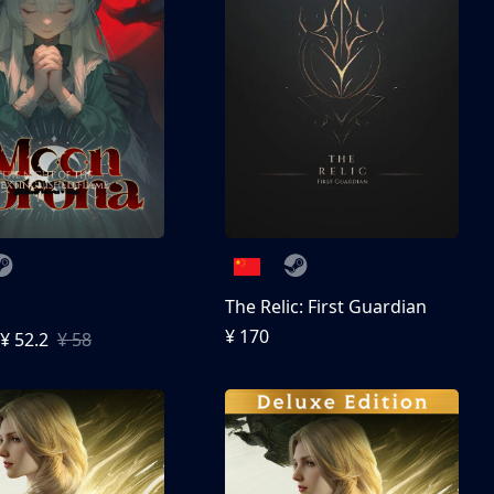
The Relic: First Guardian
¥ 170
¥ 52.2
¥ 58