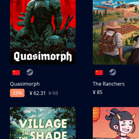
Quasimorph
The Ranchers
¥ 85
33%
¥ 62.31
¥ 93