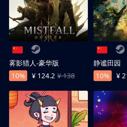
雾影猎人-豪华版
静谧田园
10%
¥ 124.2
¥ 138
10%
¥ 2