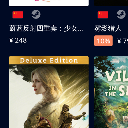
蔚蓝反射四重奏：少女们的奇迹
雾影猎人
¥ 248
10%
¥ 7