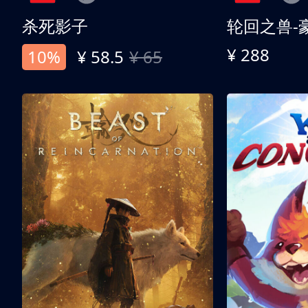
杀死影子
轮回之兽-
¥ 288
10%
¥ 58.5
¥ 65