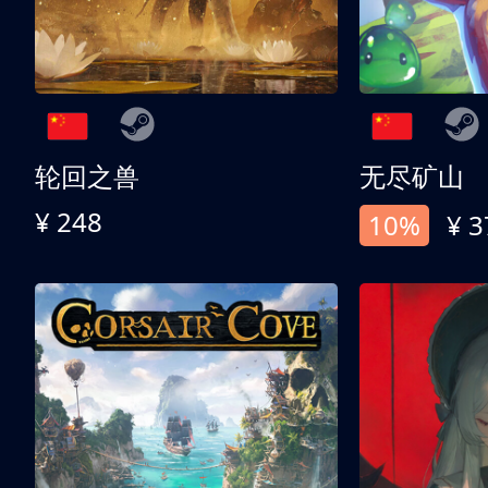
轮回之兽
无尽矿山
¥ 248
10%
¥ 3