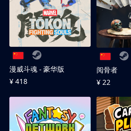
漫威斗魂 - 豪华版
阅骨者
¥ 418
¥ 22