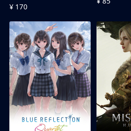
¥ 85
¥ 170