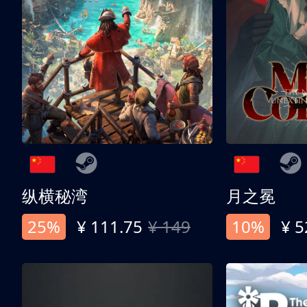
纵横秘湾
月之冕
25%
¥ 111.75
¥ 149
10%
¥ 5