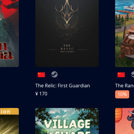
The Relic: First Guardian
The Ran
¥ 170
10%