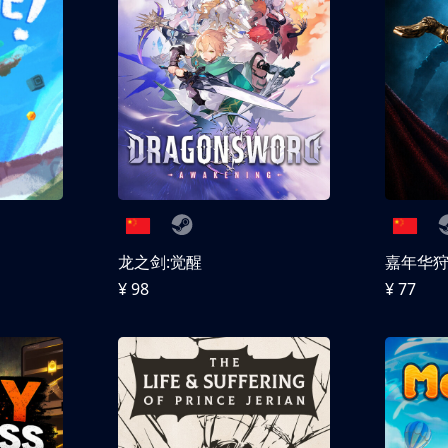
龙之剑:觉醒
嘉年华
¥ 98
¥ 77