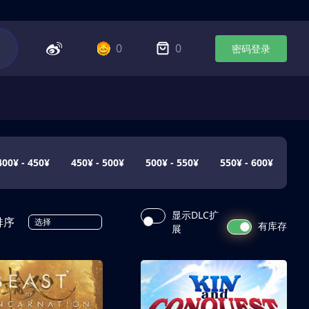
0
0
密码登录
400¥ - 450¥
450¥ - 500¥
500¥ - 550¥
550¥ - 600¥
显示DLC扩
排序
选择
有库存
展