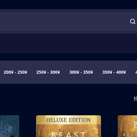
200¥ - 250¥
250¥ - 300¥
300¥ - 350¥
350¥ - 400¥