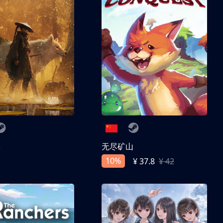
兽
无尽矿山
10%
¥ 37.8
¥ 42