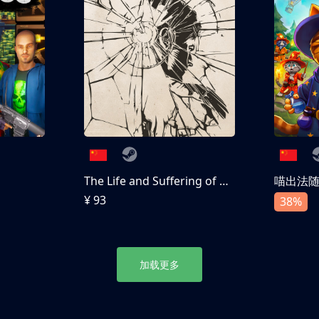
The Life and Suffering of Prince Jerian
喵出法
¥ 93
38%
加载更多