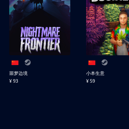
噩梦边境
小本生意
¥ 93
¥ 59