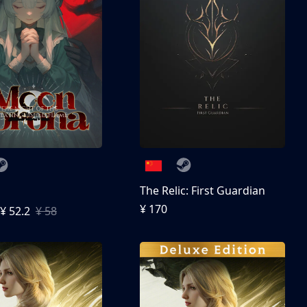
The Relic: First Guardian
¥ 170
¥ 52.2
¥ 58