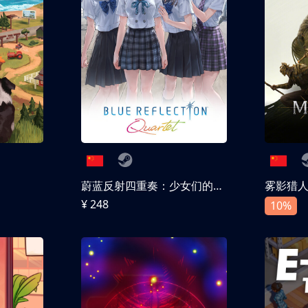
蔚蓝反射四重奏：少女们的奇迹
雾影猎
¥ 248
10%