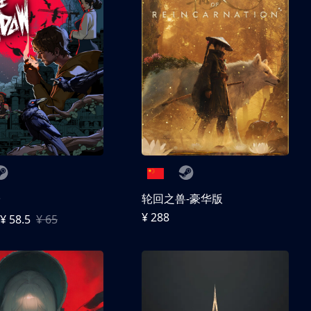
子
轮回之兽-豪华版
¥ 288
¥ 58.5
¥ 65