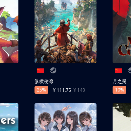
纵横秘湾
月之冕
25%
10%
¥ 111.75
¥ 149