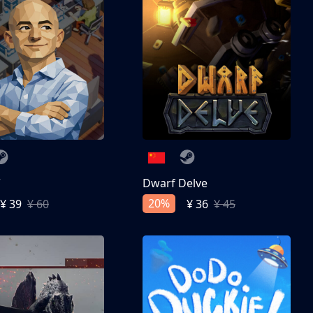
亨
Dwarf Delve
20%
¥ 39
¥ 60
¥ 36
¥ 45