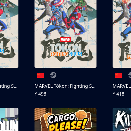
MARVEL Tōkon: Fighting Souls
MARVEL Tōkon: Fighting Souls 终极版
¥ 498
¥ 418