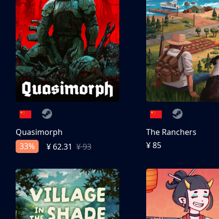
Quasimorph
The Ranchers
¥ 85
33%
¥ 62.31
¥ 93