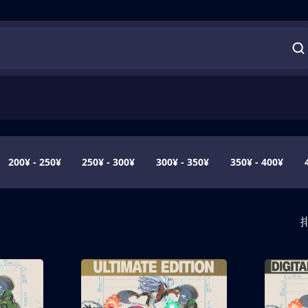
200¥ - 250¥
250¥ - 300¥
300¥ - 350¥
350¥ - 400¥