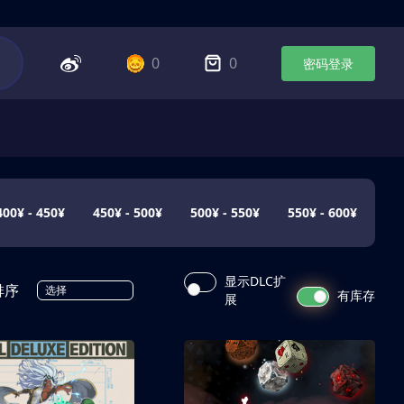
0
0
密码登录
400¥ - 450¥
450¥ - 500¥
500¥ - 550¥
550¥ - 600¥
显示DLC扩
排序
选择
有库存
展