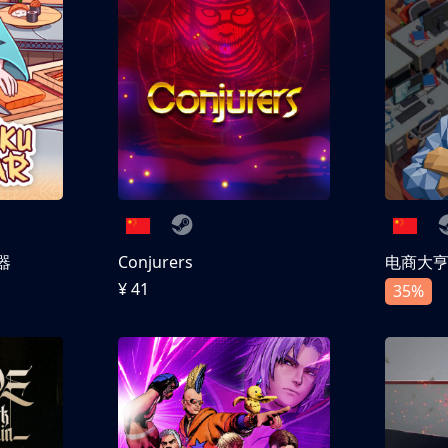
器
Conjurers
电商大
¥ 41
35%