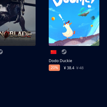
刀
Dodo Duckie
20%
¥ 38.4
¥ 48