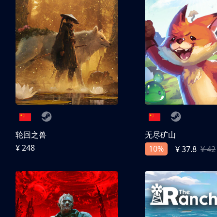
轮回之兽
无尽矿山
¥ 248
10%
¥ 37.8
¥ 42