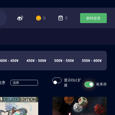
0
0
密码登录
400¥ - 450¥
450¥ - 500¥
500¥ - 550¥
550¥ - 600¥
显示DLC扩
排序
选择
有库存
展