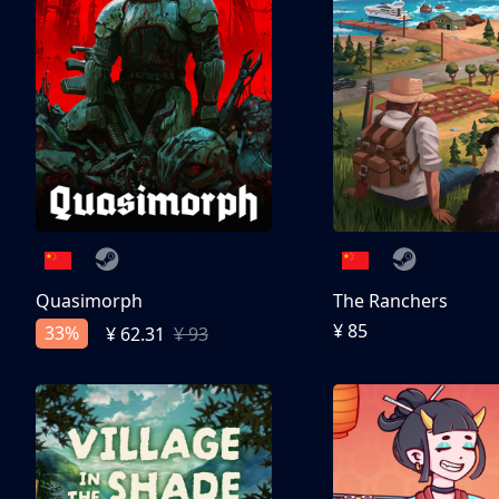
Quasimorph
The Ranchers
¥ 85
33%
¥ 62.31
¥ 93