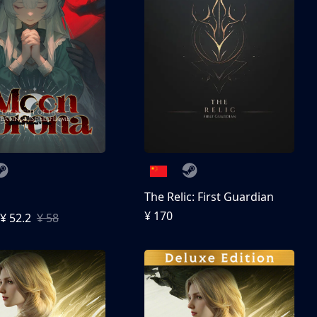
The Relic: First Guardian
¥ 170
¥ 52.2
¥ 58