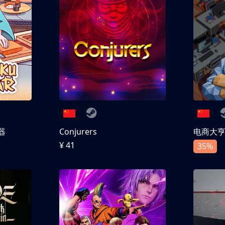
器
Conjurers
电商大
¥ 41
35%