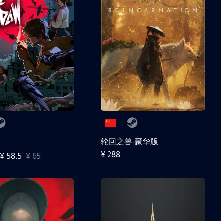
子
轮回之兽-豪华版
¥ 288
¥ 58.5
¥ 65