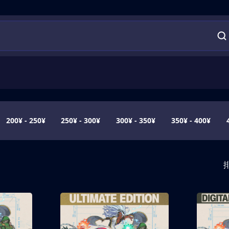
200¥ - 250¥
250¥ - 300¥
300¥ - 350¥
350¥ - 400¥