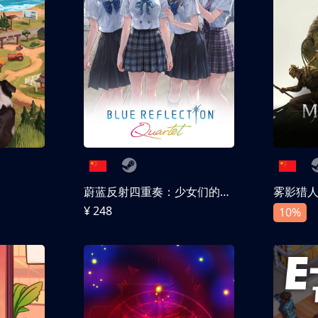
蔚蓝反射四重奏：少女们的奇迹
雾影猎
¥ 248
10%