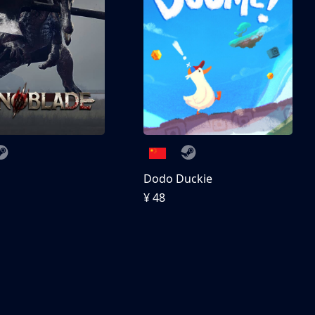
刀
Dodo Duckie
¥ 48