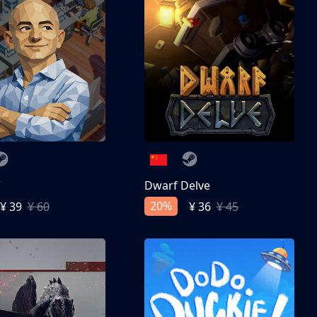
亨
Dwarf Delve
20%
¥ 39
¥ 60
¥ 36
¥ 45