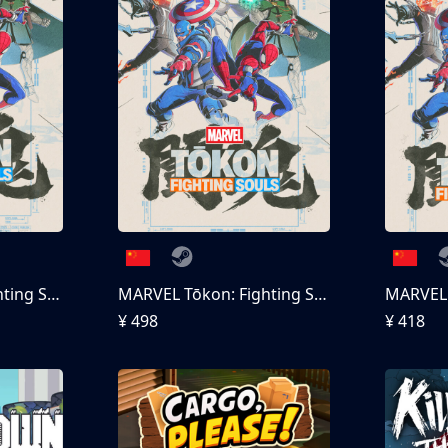
MARVEL Tōkon: Fighting Souls
MARVEL Tōkon: Fighting Souls 终极版
¥ 498
¥ 418