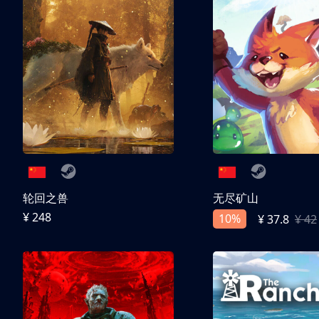
轮回之兽
无尽矿山
¥ 248
10%
¥ 37.8
¥ 42