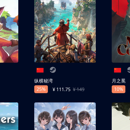
纵横秘湾
月之冕
25%
10%
¥ 111.75
¥ 149