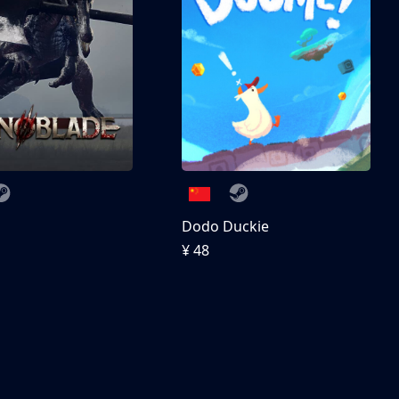
刀
Dodo Duckie
¥ 48