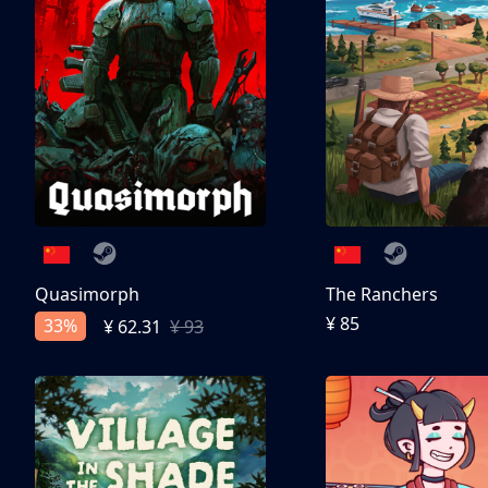
Quasimorph
The Ranchers
¥ 85
33%
¥ 62.31
¥ 93