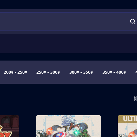
200¥ - 250¥
250¥ - 300¥
300¥ - 350¥
350¥ - 400¥