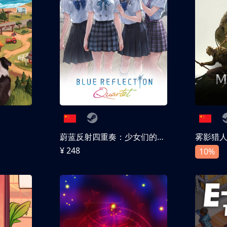
蔚蓝反射四重奏：少女们的奇迹
雾影猎
¥ 248
10%