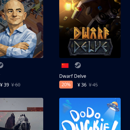
亨
Dwarf Delve
20%
¥ 39
¥ 60
¥ 36
¥ 45