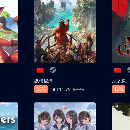
纵横秘湾
月之冕
25%
10%
¥ 111.75
¥ 149