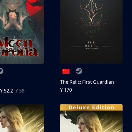
The Relic: First Guardian
¥ 170
¥ 52.2
¥ 58