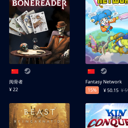
阅骨者
Fantasy Network
¥ 22
15%
¥ 50.15
¥ 5