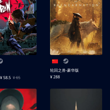
子
轮回之兽-豪华版
¥ 288
¥ 58.5
¥ 65