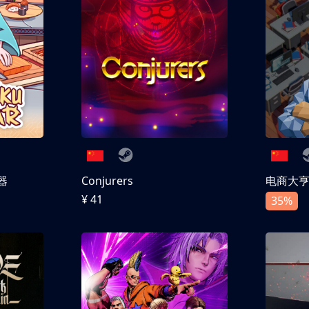
器
Conjurers
电商大
¥ 41
35%