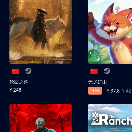
轮回之兽
无尽矿山
¥ 248
10%
¥ 37.8
¥ 42