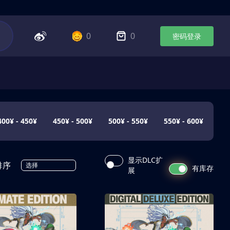
0
0
密码登录
400¥ - 450¥
450¥ - 500¥
500¥ - 550¥
550¥ - 600¥
显示DLC扩
排序
选择
有库存
展