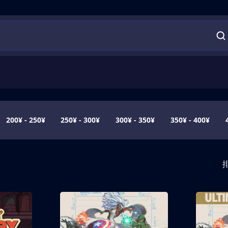
200¥ - 250¥
250¥ - 300¥
300¥ - 350¥
350¥ - 400¥