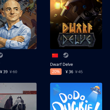
亨
Dwarf Delve
20%
¥ 39
¥ 60
¥ 36
¥ 45