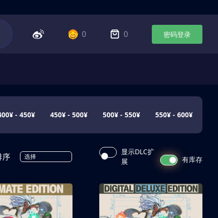
0
0
密码登录
400¥ - 450¥
450¥ - 500¥
500¥ - 550¥
550¥ - 600¥
显示DLC扩
排序
选择
有库存
展