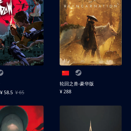
子
轮回之兽-豪华版
¥ 288
¥ 58.5
¥ 65