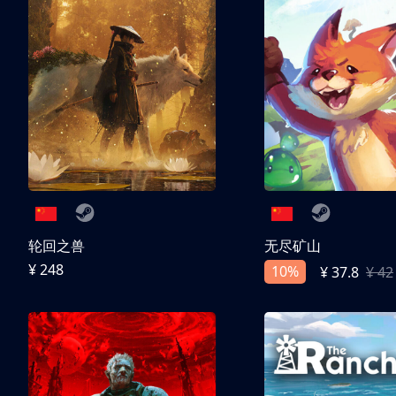
轮回之兽
无尽矿山
¥ 248
10%
¥ 37.8
¥ 42