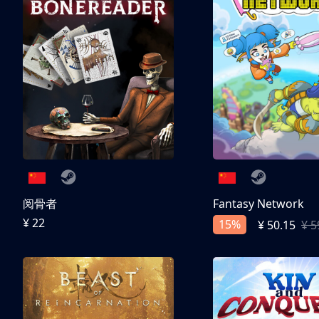
阅骨者
Fantasy Network
¥ 22
15%
¥ 50.15
¥ 5