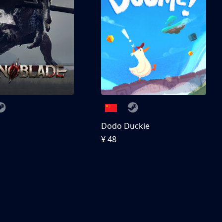
刀
Dodo Duckie
¥ 48