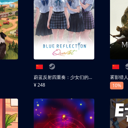
蔚蓝反射四重奏：少女们的奇迹
雾影猎
¥ 248
10%