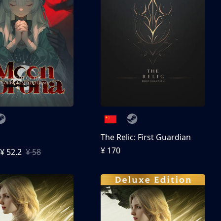
The Relic: First Guardian
¥ 170
¥ 52.2
¥ 58