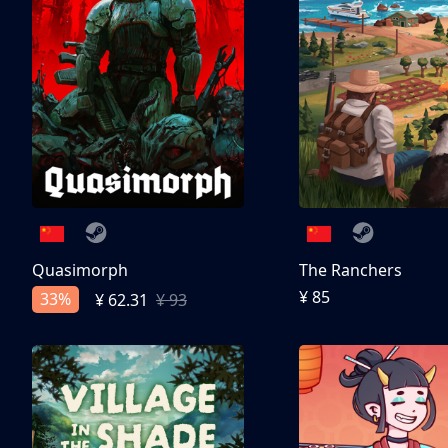
Quasimorph
The Ranchers
¥ 85
33%
¥ 62.31
¥ 93