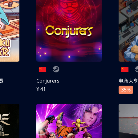
器
Conjurers
电商大
¥ 41
35%