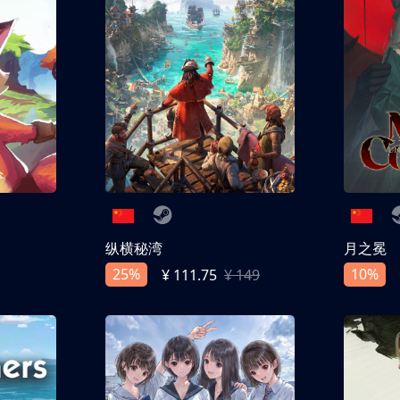
纵横秘湾
月之冕
25%
10%
¥ 111.75
¥ 149