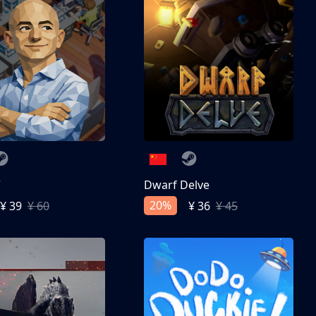
亨
Dwarf Delve
20%
¥ 39
¥ 60
¥ 36
¥ 45