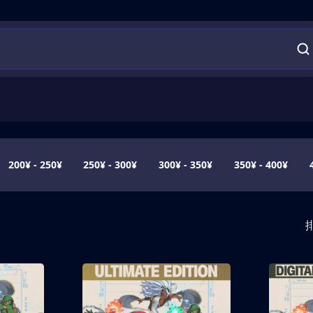
200¥ - 250¥
250¥ - 300¥
300¥ - 350¥
350¥ - 400¥