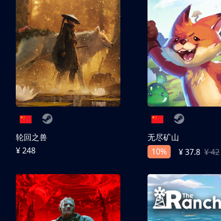
轮回之兽
无尽矿山
¥ 248
10%
¥ 37.8
¥ 42