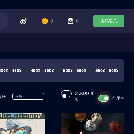
0
0
密码登录
400¥ - 450¥
450¥ - 500¥
500¥ - 550¥
550¥ - 600¥
显示DLC扩
排序
选择
有库存
展