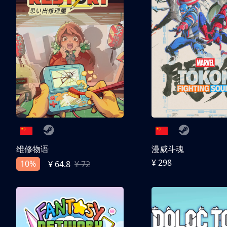
维修物语
漫威斗魂
¥ 298
10%
¥ 64.8
¥ 72