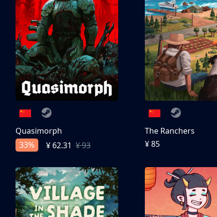
Quasimorph
The Ranchers
¥ 85
33%
¥ 62.31
¥ 93