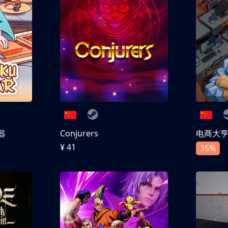
器
Conjurers
电商大
¥ 41
35%