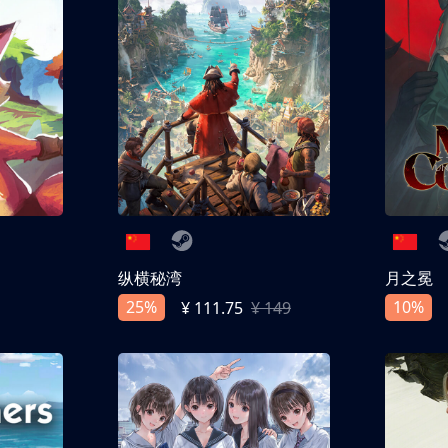
纵横秘湾
月之冕
25%
10%
¥ 111.75
¥ 149