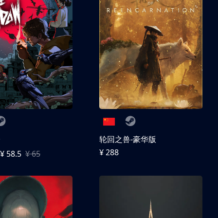
子
轮回之兽-豪华版
¥ 288
¥ 58.5
¥ 65