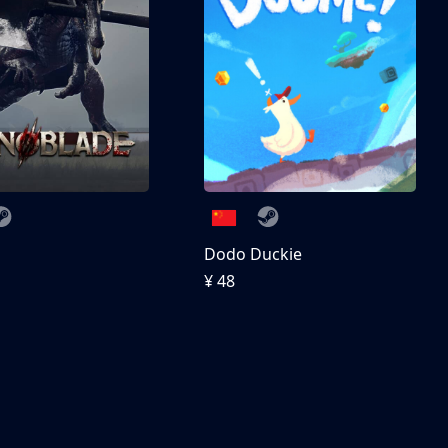
刀
Dodo Duckie
¥ 48