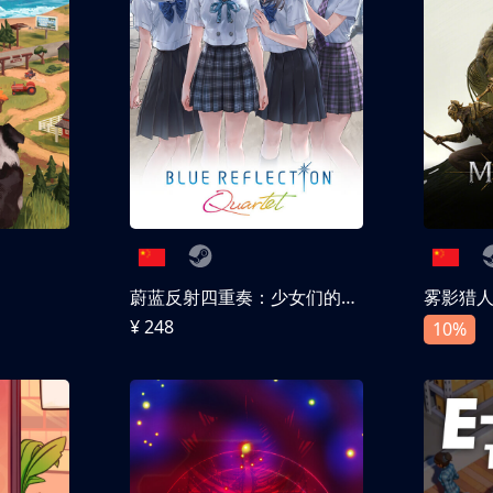
蔚蓝反射四重奏：少女们的奇迹
雾影猎
¥ 248
10%