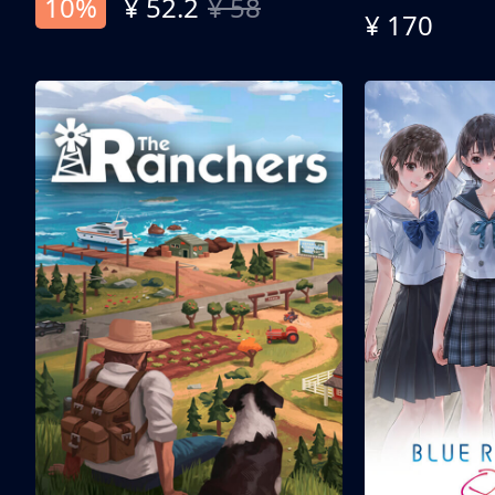
10%
¥ 52.2
¥ 58
¥ 170