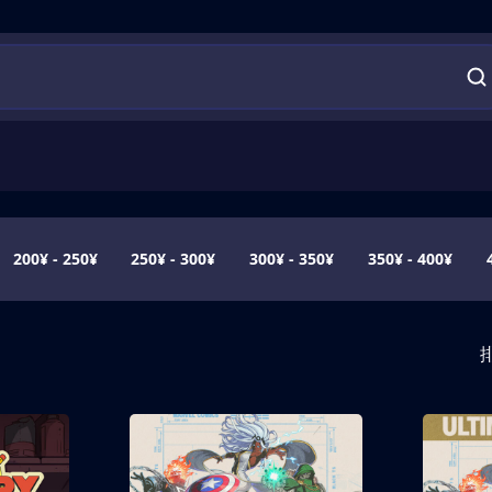
200¥ - 250¥
250¥ - 300¥
300¥ - 350¥
350¥ - 400¥