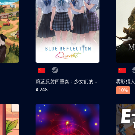
蔚蓝反射四重奏：少女们的奇迹
雾影猎
¥ 248
10%