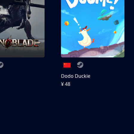
刀
Dodo Duckie
¥ 48