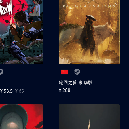
子
轮回之兽-豪华版
¥ 288
¥ 58.5
¥ 65