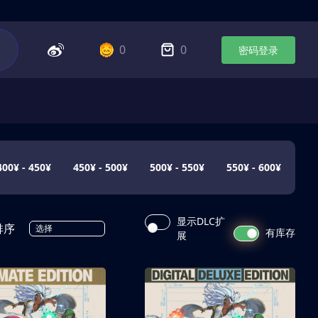
0
0
密码登录
400¥ - 450¥
450¥ - 500¥
500¥ - 550¥
550¥ - 600¥
显示DLC扩
排序
选择
有库存
展