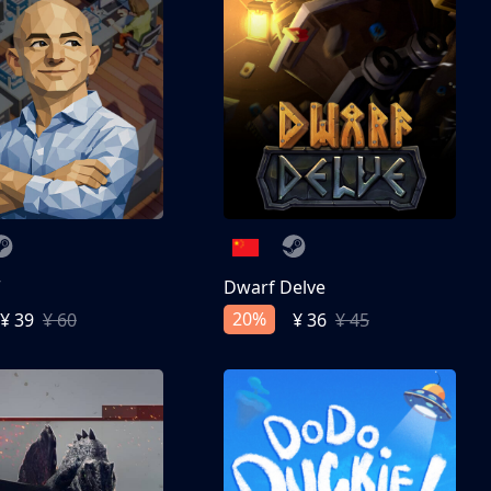
亨
Dwarf Delve
20%
¥ 39
¥ 60
¥ 36
¥ 45