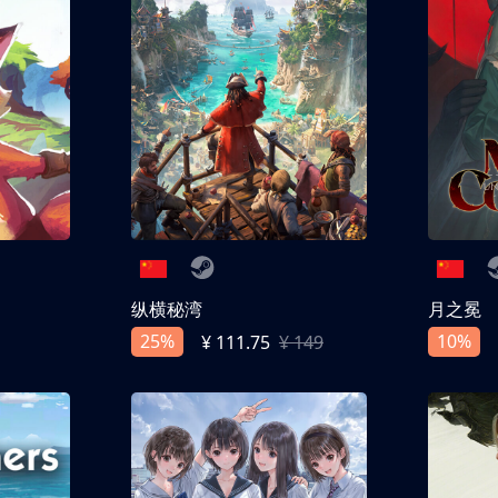
纵横秘湾
月之冕
25%
10%
¥ 111.75
¥ 149