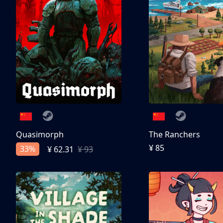
Quasimorph
The Ranchers
¥ 85
33%
¥ 62.31
¥ 93