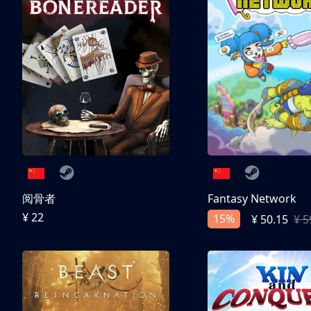
阅骨者
Fantasy Network
¥ 22
15%
¥ 50.15
¥ 5