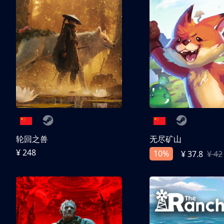
轮回之兽
无尽矿山
¥ 248
10%
¥ 37.8
¥ 42