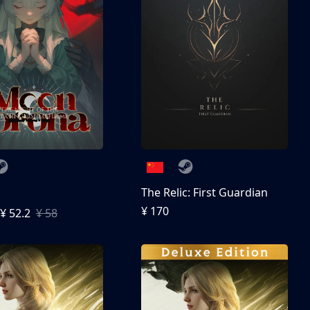
The Relic: First Guardian
¥ 170
¥ 52.2
¥ 58