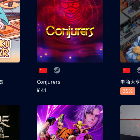
器
Conjurers
电商大
¥ 41
35%