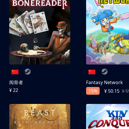
阅骨者
Fantasy Network
¥ 22
15%
¥ 50.15
¥ 5