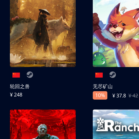
轮回之兽
无尽矿山
¥ 248
10%
¥ 37.8
¥ 42