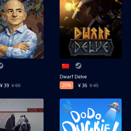
亨
Dwarf Delve
20%
¥ 39
¥ 60
¥ 36
¥ 45