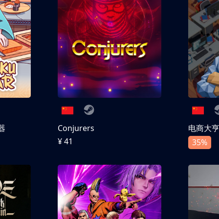
器
Conjurers
电商大
¥ 41
35%