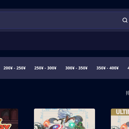
200¥ - 250¥
250¥ - 300¥
300¥ - 350¥
350¥ - 400¥