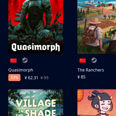
Quasimorph
The Ranchers
¥ 85
33%
¥ 62.31
¥ 93