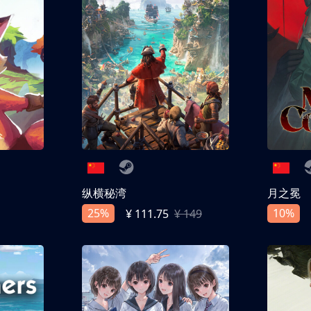
纵横秘湾
月之冕
25%
10%
¥ 111.75
¥ 149