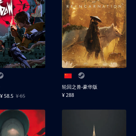
子
轮回之兽-豪华版
¥ 288
¥ 58.5
¥ 65