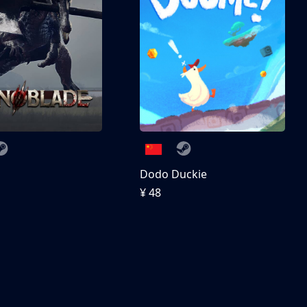
刀
Dodo Duckie
¥ 48