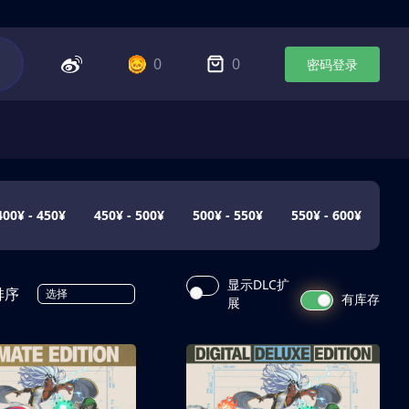
0
0
密码登录
400¥ - 450¥
450¥ - 500¥
500¥ - 550¥
550¥ - 600¥
显示DLC扩
排序
选择
有库存
展