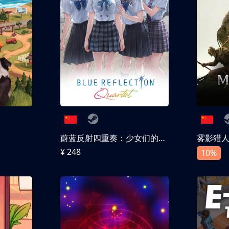
蔚蓝反射四重奏：少女们的奇迹
雾影猎
¥ 248
10%