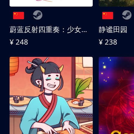
蔚蓝反射四重奏：少女们的奇迹
静谧田园
¥ 248
¥ 238