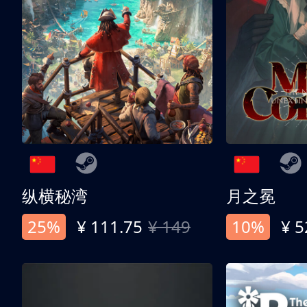
纵横秘湾
月之冕
25%
¥ 111.75
¥ 149
10%
¥ 5