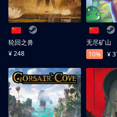
轮回之兽
无尽矿山
¥ 248
10%
¥ 3