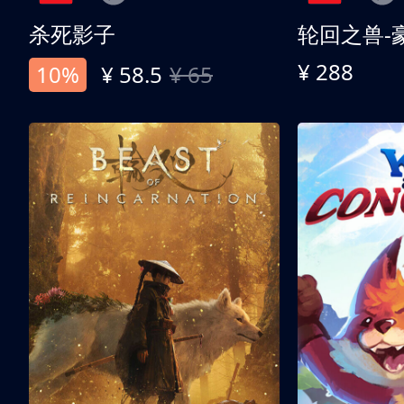
杀死影子
轮回之兽-
¥ 288
10%
¥ 58.5
¥ 65