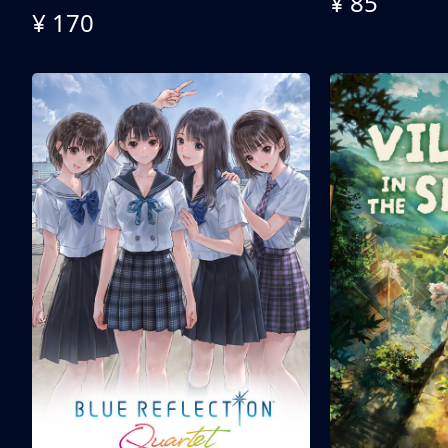
¥ 85
¥ 170