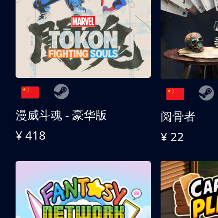
漫威斗魂 - 豪华版
阅骨者
¥ 418
¥ 22