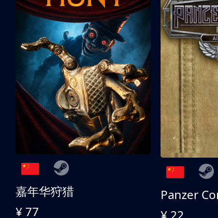
嘉年华狩猎
¥ 77
¥ 22