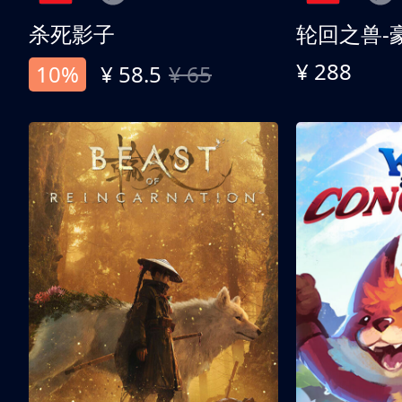
杀死影子
轮回之兽-
¥ 288
10%
¥ 58.5
¥ 65