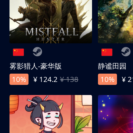
雾影猎人-豪华版
静谧田园
10%
¥ 124.2
¥ 138
10%
¥ 2