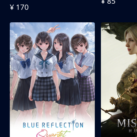
¥ 85
¥ 170