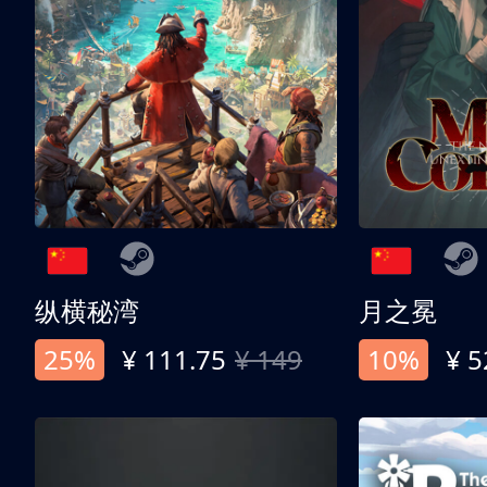
纵横秘湾
月之冕
25%
¥ 111.75
¥ 149
10%
¥ 5