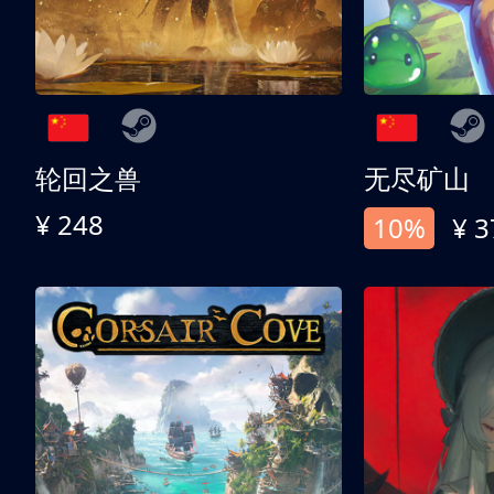
轮回之兽
无尽矿山
¥ 248
10%
¥ 3