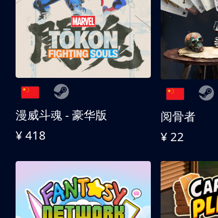
漫威斗魂 - 豪华版
阅骨者
¥ 418
¥ 22