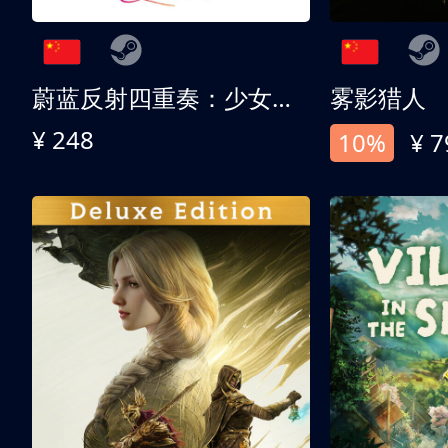
蔚蓝反射四重奏：少女们的奇迹
雾影猎人
¥ 248
10%
¥ 7