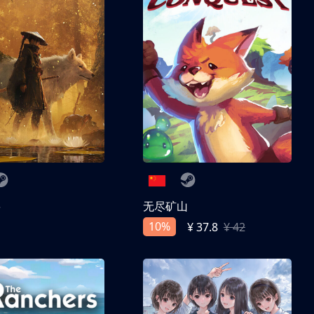
兽
无尽矿山
10%
¥ 37.8
¥ 42