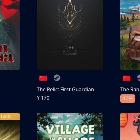
The Relic: First Guardian
The Ran
¥ 170
10%