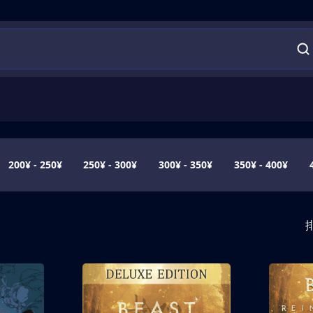
200¥ - 250¥
250¥ - 300¥
300¥ - 350¥
350¥ - 400¥