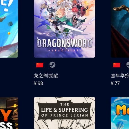
龙之剑:觉醒
嘉年华
¥ 98
¥ 77