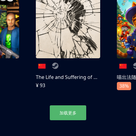
The Life and Suffering of Prince Jerian
喵出法
¥ 93
38%
加载更多