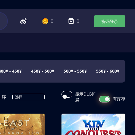
0
0
密码登录
400¥ - 450¥
450¥ - 500¥
500¥ - 550¥
550¥ - 600¥
显示DLC扩
排序
选择
有库存
展