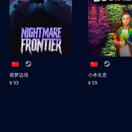
噩梦边境
小本生意
¥ 93
¥ 59