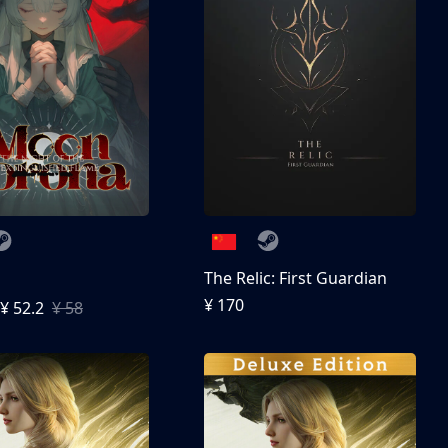
The Relic: First Guardian
¥ 170
¥ 52.2
¥ 58