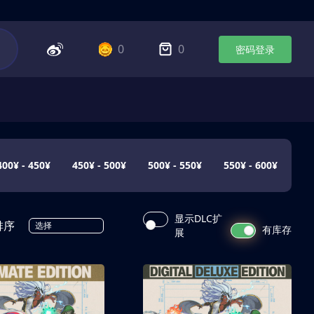
0
0
密码登录
400¥ - 450¥
450¥ - 500¥
500¥ - 550¥
550¥ - 600¥
显示DLC扩
排序
选择
有库存
展