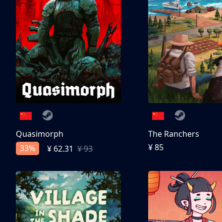
Quasimorph
The Ranchers
¥ 85
33%
¥ 62.31
¥ 93