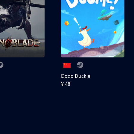
刀
Dodo Duckie
¥ 48