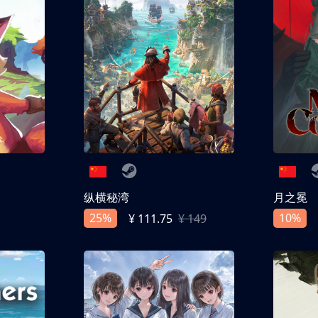
纵横秘湾
月之冕
25%
10%
¥ 111.75
¥ 149