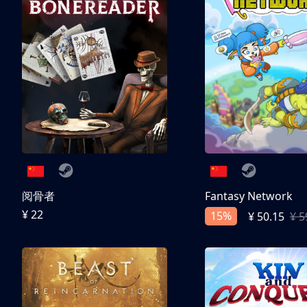
阅骨者
Fantasy Network
¥ 22
15%
¥ 50.15
¥ 5