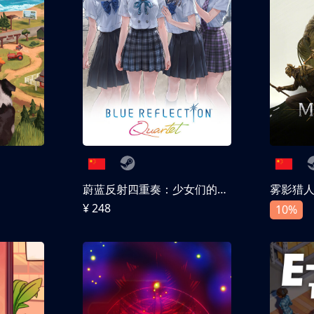
蔚蓝反射四重奏：少女们的奇迹
雾影猎
¥ 248
10%