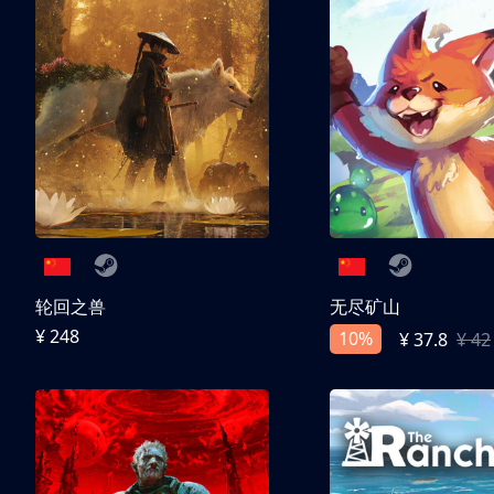
轮回之兽
无尽矿山
¥ 248
10%
¥ 37.8
¥ 42