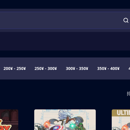
200¥ - 250¥
250¥ - 300¥
300¥ - 350¥
350¥ - 400¥