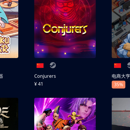
器
Conjurers
电商大
¥ 41
35%