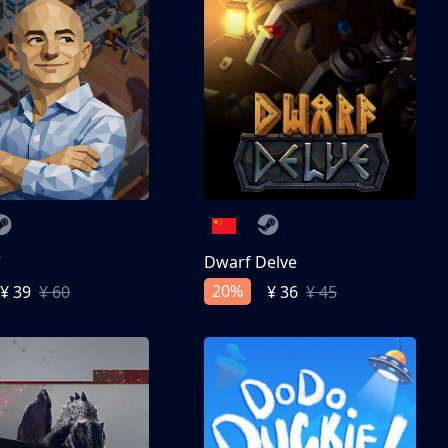
亨
Dwarf Delve
20%
¥ 39
¥ 60
¥ 36
¥ 45