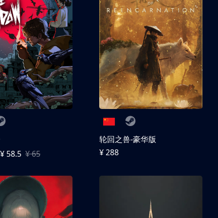
子
轮回之兽-豪华版
¥ 288
¥ 58.5
¥ 65