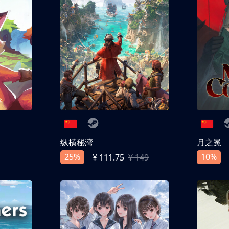
纵横秘湾
月之冕
25%
10%
¥ 111.75
¥ 149