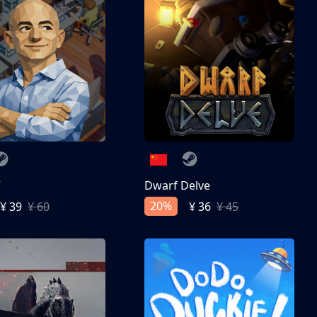
亨
Dwarf Delve
20%
¥ 39
¥ 60
¥ 36
¥ 45