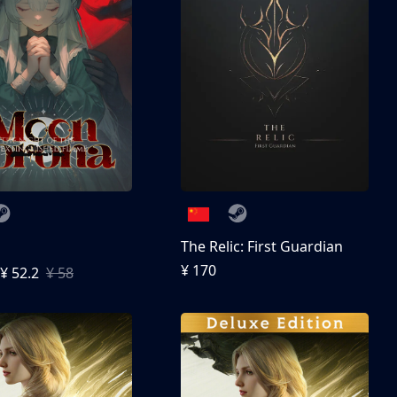
The Relic: First Guardian
¥ 170
¥ 52.2
¥ 58