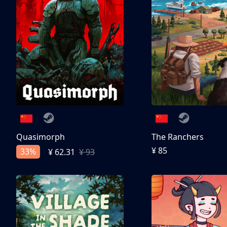
Quasimorph
The Ranchers
¥ 85
33%
¥ 62.31
¥ 93