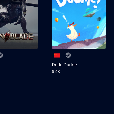
刀
Dodo Duckie
¥ 48