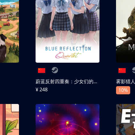
蔚蓝反射四重奏：少女们的奇迹
雾影猎
¥ 248
10%