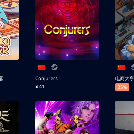
器
Conjurers
电商大
¥ 41
35%