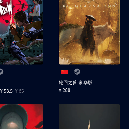
子
轮回之兽-豪华版
¥ 288
¥ 58.5
¥ 65