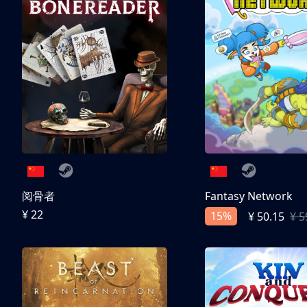
阅骨者
Fantasy Network
¥ 22
15%
¥ 50.15
¥ 5