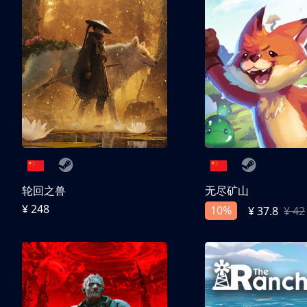
轮回之兽
无尽矿山
¥ 248
10%
¥ 37.8
¥ 42