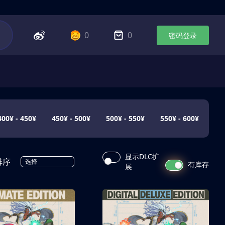
0
0
密码登录
400¥ - 450¥
450¥ - 500¥
500¥ - 550¥
550¥ - 600¥
显示DLC扩
排序
选择
有库存
展