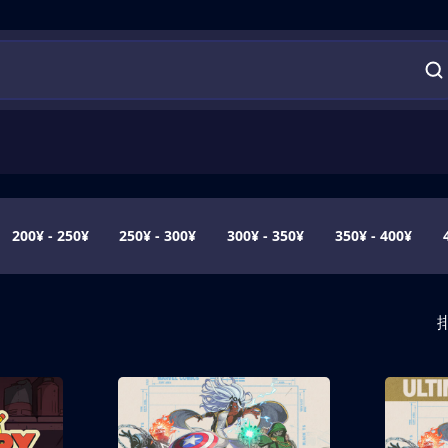
200¥ - 250¥
250¥ - 300¥
300¥ - 350¥
350¥ - 400¥