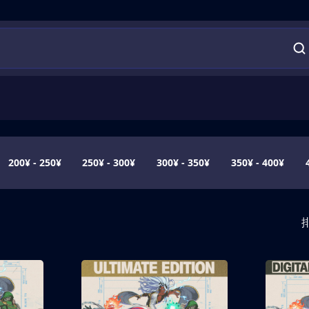
200¥ - 250¥
250¥ - 300¥
300¥ - 350¥
350¥ - 400¥