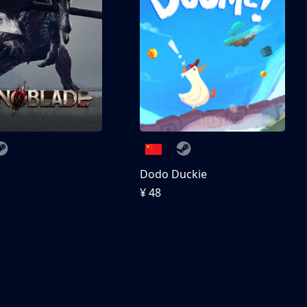
刀
Dodo Duckie
¥ 48