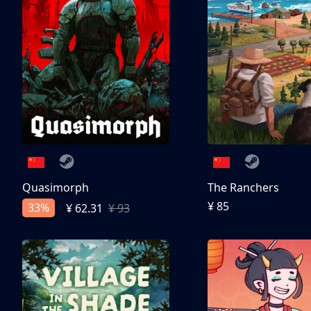
Quasimorph
The Ranchers
¥ 85
33%
¥ 62.31
¥ 93