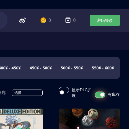
0
0
密码登录
400¥ - 450¥
450¥ - 500¥
500¥ - 550¥
550¥ - 600¥
显示DLC扩
排序
选择
有库存
展