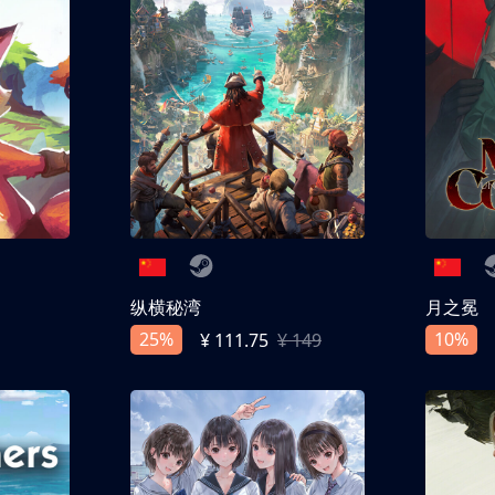
纵横秘湾
月之冕
25%
10%
¥ 111.75
¥ 149