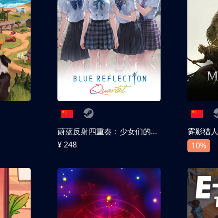
蔚蓝反射四重奏：少女们的奇迹
雾影猎
¥ 248
10%