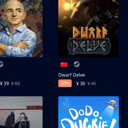
亨
Dwarf Delve
20%
¥ 39
¥ 60
¥ 36
¥ 45