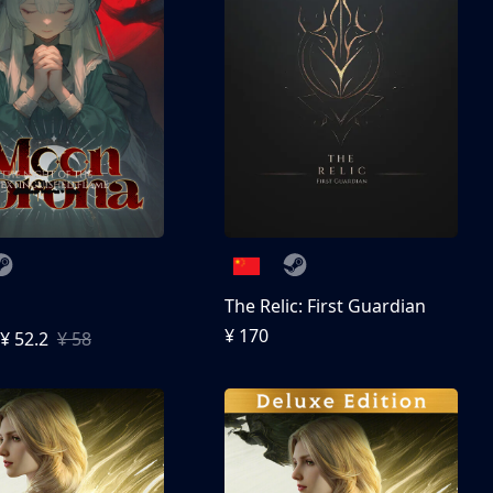
The Relic: First Guardian
¥ 170
¥ 52.2
¥ 58