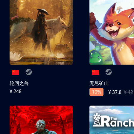
轮回之兽
无尽矿山
¥ 248
10%
¥ 37.8
¥ 42