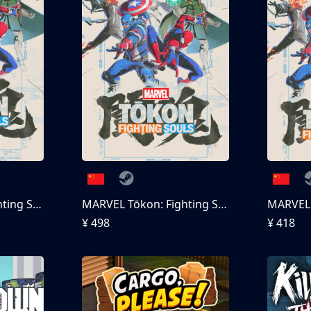
MARVEL Tōkon: Fighting Souls
MARVEL Tōkon: Fighting Souls 终极版
¥ 498
¥ 418