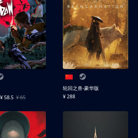
子
轮回之兽-豪华版
¥ 288
¥ 58.5
¥ 65