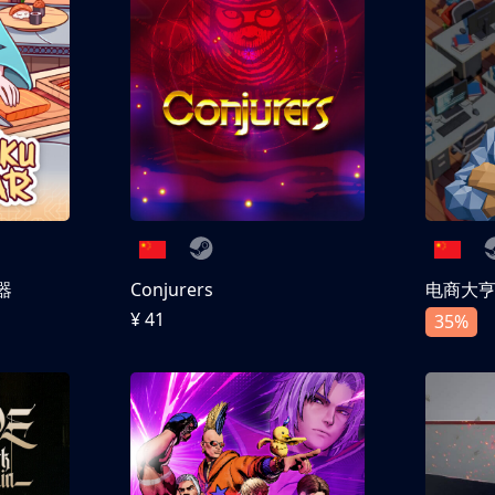
器
Conjurers
电商大
¥ 41
35%