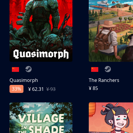
Quasimorph
The Ranchers
¥ 85
33%
¥ 62.31
¥ 93