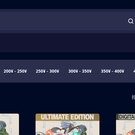
200¥ - 250¥
250¥ - 300¥
300¥ - 350¥
350¥ - 400¥