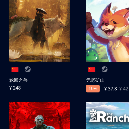
轮回之兽
无尽矿山
¥ 248
10%
¥ 37.8
¥ 42