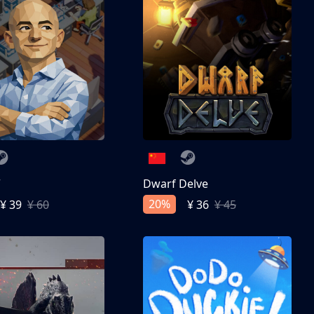
亨
Dwarf Delve
20%
¥ 39
¥ 60
¥ 36
¥ 45