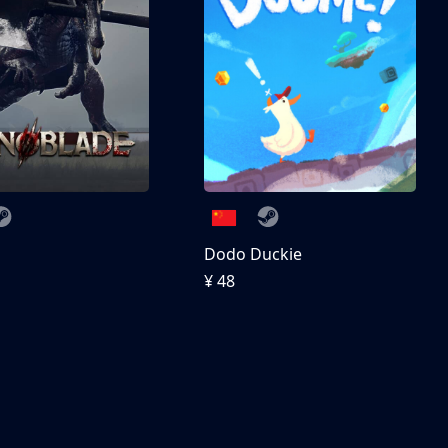
刀
Dodo Duckie
¥ 48