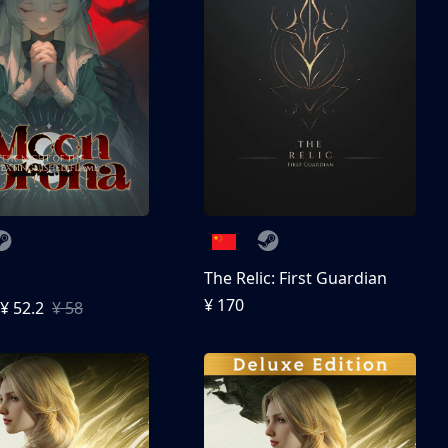
The Relic: First Guardian
¥ 170
¥ 52.2
¥ 58