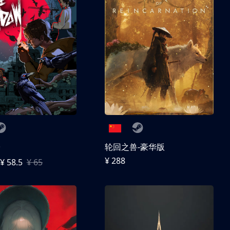
子
轮回之兽-豪华版
¥ 288
¥ 58.5
¥ 65