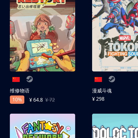
维修物语
漫威斗魂
¥ 298
10%
¥ 64.8
¥ 72