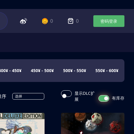
0
0
密码登录
400¥ - 450¥
450¥ - 500¥
500¥ - 550¥
550¥ - 600¥
显示DLC扩
排序
选择
有库存
展