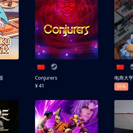
器
Conjurers
电商大
¥ 41
35%