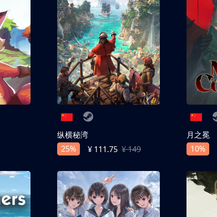
纵横秘湾
月之冕
25%
10%
¥ 111.75
¥ 149