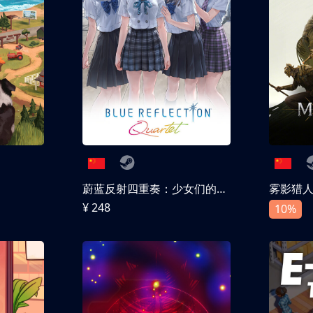
蔚蓝反射四重奏：少女们的奇迹
雾影猎
¥ 248
10%