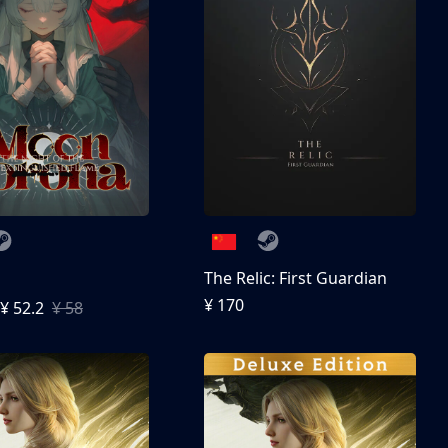
The Relic: First Guardian
¥ 170
¥ 52.2
¥ 58