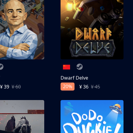
亨
Dwarf Delve
20%
¥ 39
¥ 60
¥ 36
¥ 45