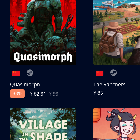
Quasimorph
The Ranchers
¥ 85
33%
¥ 62.31
¥ 93