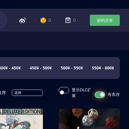
0
0
密码登录
400¥ - 450¥
450¥ - 500¥
500¥ - 550¥
550¥ - 600¥
显示DLC扩
排序
选择
有库存
展