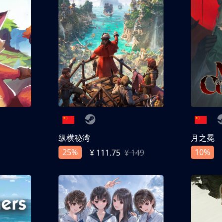
纵横秘湾
月之冕
25%
10%
¥ 111.75
¥ 149