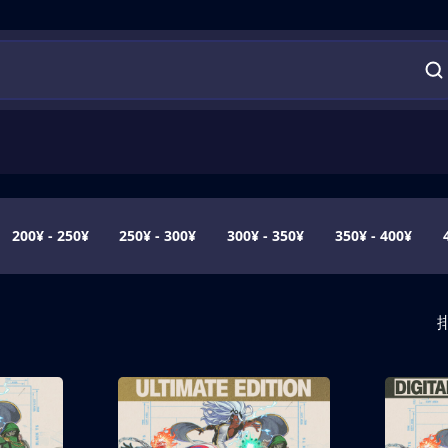
200¥ - 250¥
250¥ - 300¥
300¥ - 350¥
350¥ - 400¥