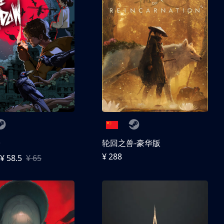
子
轮回之兽-豪华版
¥ 288
¥ 58.5
¥ 65