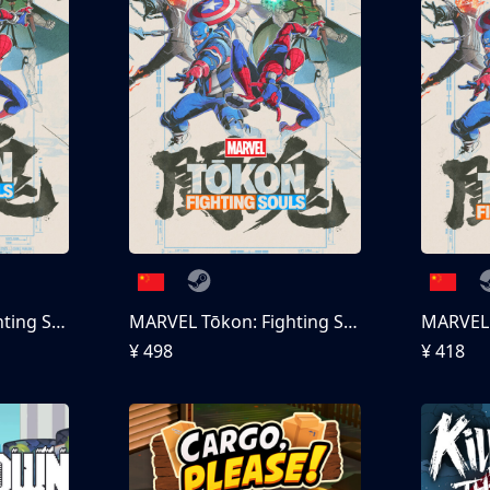
MARVEL Tōkon: Fighting Souls
MARVEL Tōkon: Fighting Souls 终极版
¥ 498
¥ 418