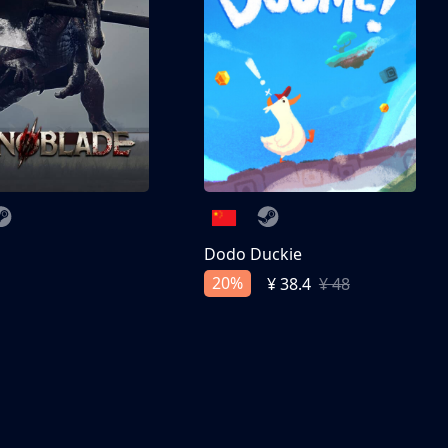
刀
Dodo Duckie
20%
¥ 38.4
¥ 48