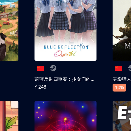
蔚蓝反射四重奏：少女们的奇迹
雾影猎
¥ 248
10%