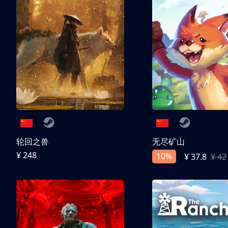
轮回之兽
无尽矿山
¥ 248
10%
¥ 37.8
¥ 42