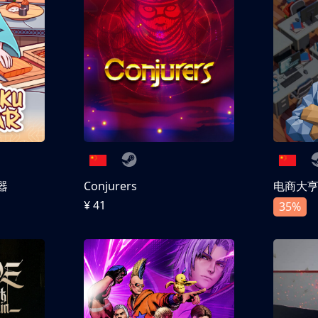
器
Conjurers
电商大
¥ 41
35%