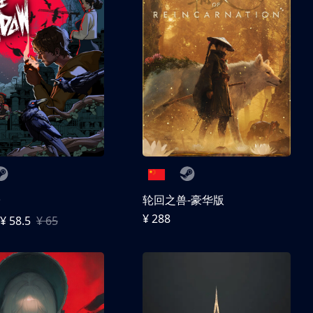
子
轮回之兽-豪华版
¥ 288
¥ 58.5
¥ 65