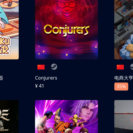
器
Conjurers
电商大
¥ 41
35%