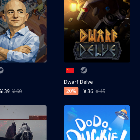
亨
Dwarf Delve
20%
¥ 39
¥ 60
¥ 36
¥ 45