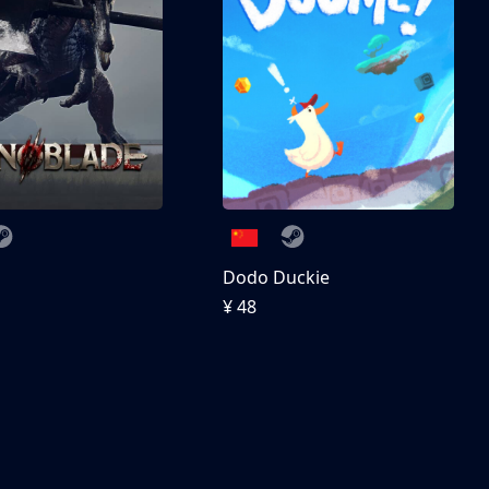
刀
Dodo Duckie
¥ 48