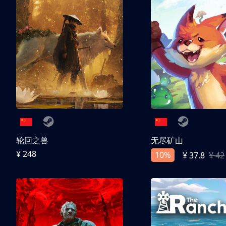
轮回之兽
无尽矿山
¥ 248
10%
¥ 37.8
¥ 42