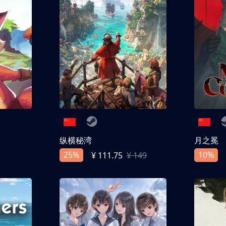
纵横秘湾
月之冕
25%
10%
¥ 111.75
¥ 149