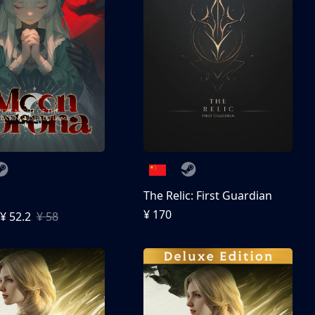
The Relic: First Guardian
¥ 170
¥ 52.2
¥ 58