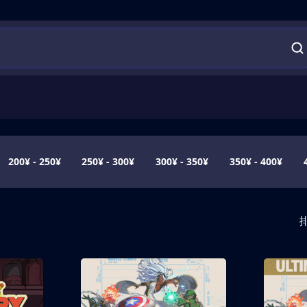
200¥ - 250¥
250¥ - 300¥
300¥ - 350¥
350¥ - 400¥