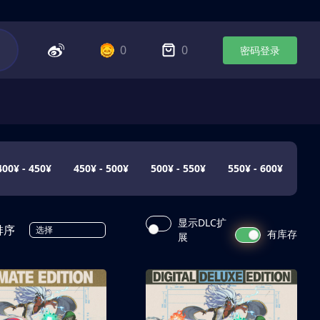
0
0
密码登录
400¥ - 450¥
450¥ - 500¥
500¥ - 550¥
550¥ - 600¥
显示DLC扩
排序
选择
有库存
展