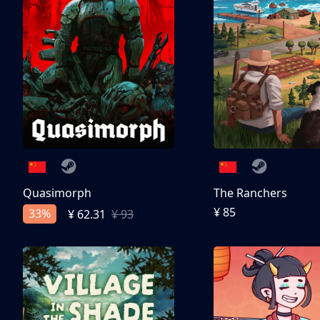
Quasimorph
The Ranchers
¥ 85
33%
¥ 62.31
¥ 93