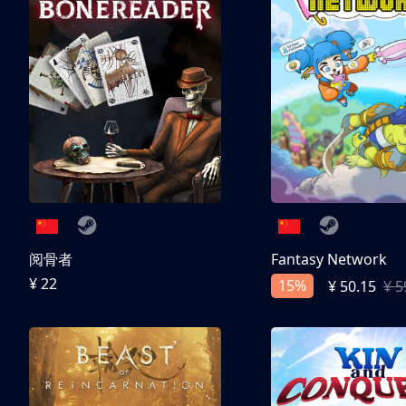
阅骨者
Fantasy Network
¥ 22
15%
¥ 50.15
¥ 5