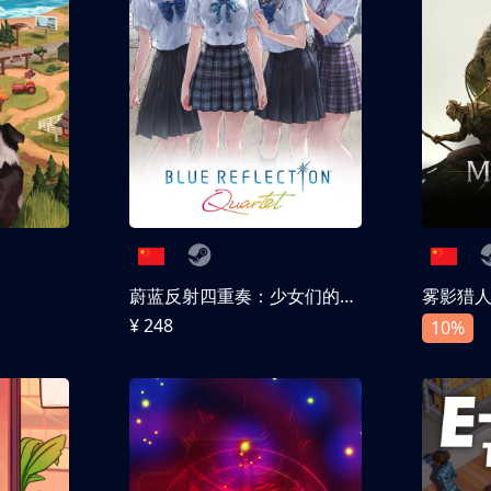
蔚蓝反射四重奏：少女们的奇迹
雾影猎
¥ 248
10%