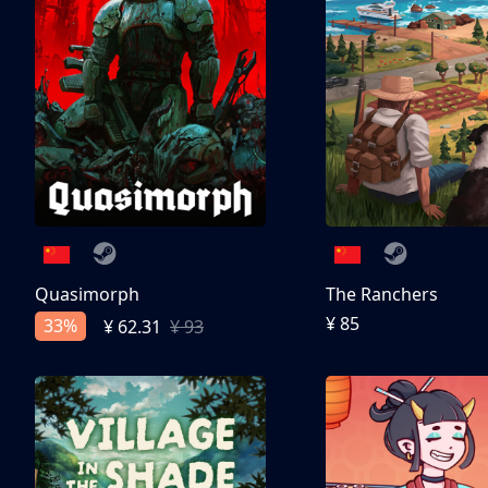
Quasimorph
The Ranchers
¥ 85
33%
¥ 62.31
¥ 93