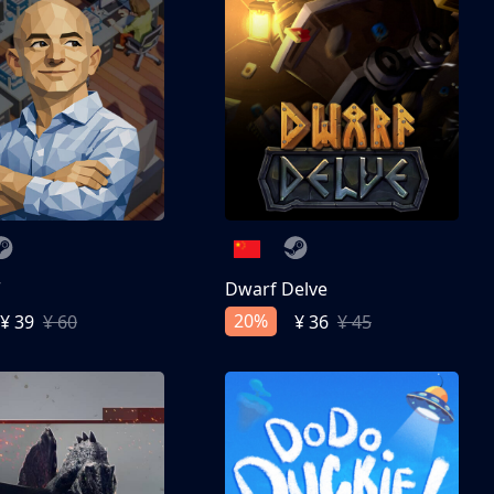
亨
Dwarf Delve
20%
¥ 39
¥ 60
¥ 36
¥ 45