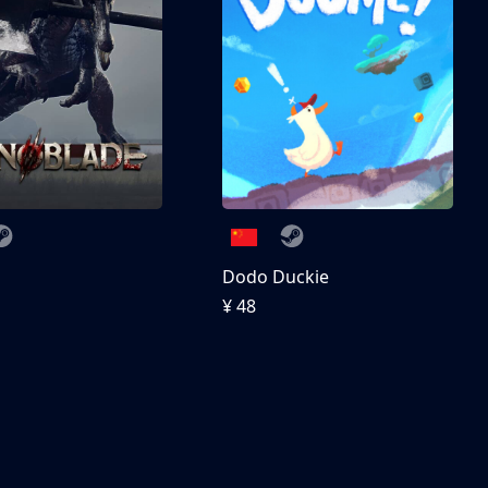
刀
Dodo Duckie
¥ 48