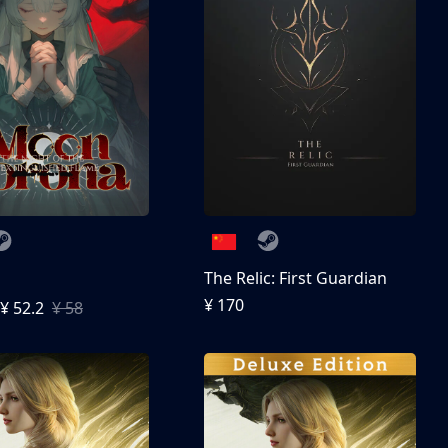
The Relic: First Guardian
¥ 170
¥ 52.2
¥ 58