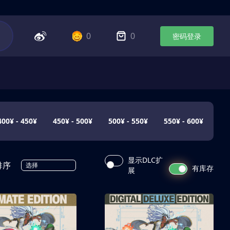
0
0
密码登录
400¥ - 450¥
450¥ - 500¥
500¥ - 550¥
550¥ - 600¥
显示DLC扩
排序
选择
有库存
展