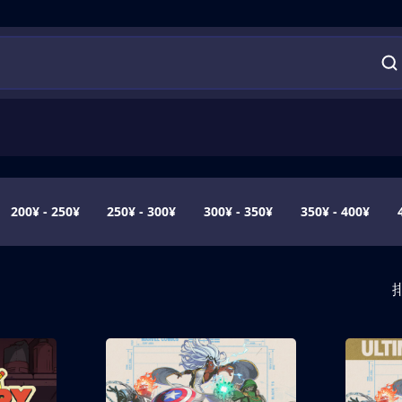
200¥ - 250¥
250¥ - 300¥
300¥ - 350¥
350¥ - 400¥