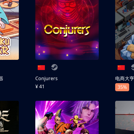
器
Conjurers
电商大
¥ 41
35%