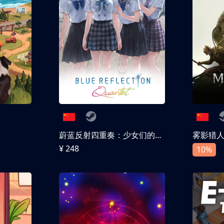
蔚蓝反射四重奏：少女们的奇迹
雾影猎
¥ 248
10%