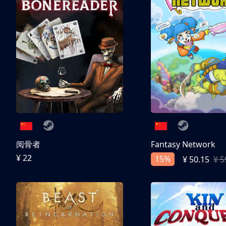
阅骨者
Fantasy Network
¥ 22
15%
¥ 50.15
¥ 5