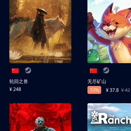
轮回之兽
无尽矿山
¥ 248
10%
¥ 37.8
¥ 42