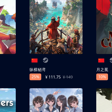
纵横秘湾
月之冕
25%
10%
¥ 111.75
¥ 149