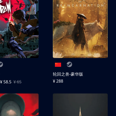
子
轮回之兽-豪华版
¥ 288
¥ 58.5
¥ 65