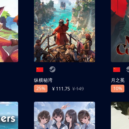
纵横秘湾
月之冕
25%
10%
¥ 111.75
¥ 149