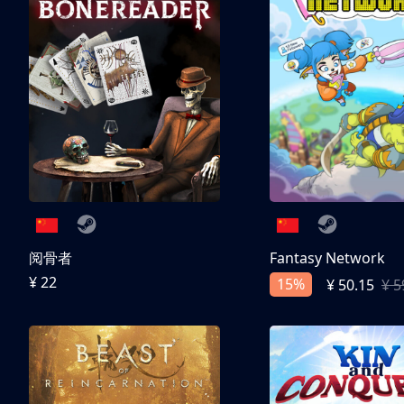
阅骨者
Fantasy Network
¥ 22
15%
¥ 50.15
¥ 5