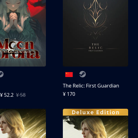
The Relic: First Guardian
¥ 170
¥ 52.2
¥ 58