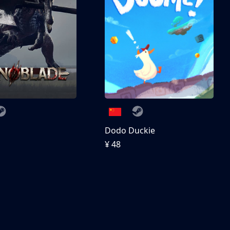
刀
Dodo Duckie
¥ 48