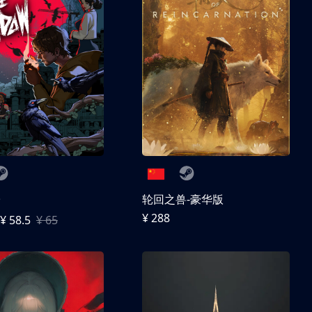
子
轮回之兽-豪华版
¥ 288
¥ 58.5
¥ 65