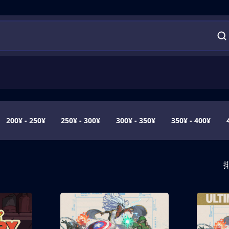
200¥ - 250¥
250¥ - 300¥
300¥ - 350¥
350¥ - 400¥