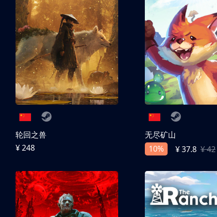
轮回之兽
无尽矿山
¥ 248
10%
¥ 37.8
¥ 42