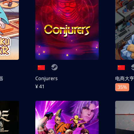
器
Conjurers
电商大
¥ 41
35%