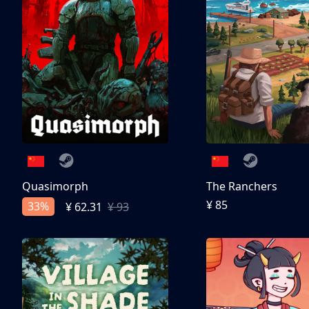
Quasimorph
The Ranchers
¥ 85
33%
¥ 62.31
¥ 93