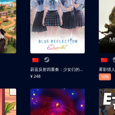
蔚蓝反射四重奏：少女们的奇迹
雾影猎
¥ 248
10%