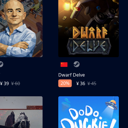
亨
Dwarf Delve
20%
¥ 39
¥ 60
¥ 36
¥ 45