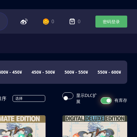
0
0
密码登录
400¥ - 450¥
450¥ - 500¥
500¥ - 550¥
550¥ - 600¥
显示DLC扩
排序
选择
有库存
展