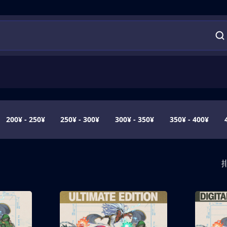
200¥ - 250¥
250¥ - 300¥
300¥ - 350¥
350¥ - 400¥