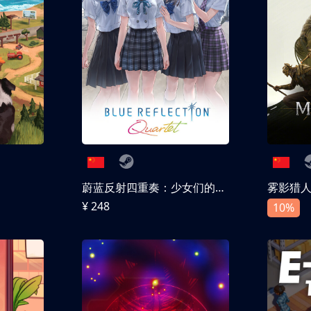
蔚蓝反射四重奏：少女们的奇迹
雾影猎
¥ 248
10%