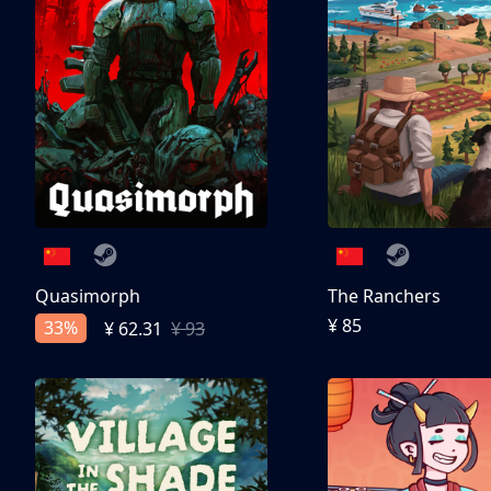
Quasimorph
The Ranchers
¥ 85
33%
¥ 62.31
¥ 93