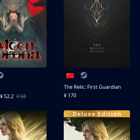
The Relic: First Guardian
¥ 170
¥ 52.2
¥ 58