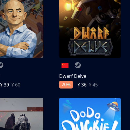
亨
Dwarf Delve
20%
¥ 39
¥ 60
¥ 36
¥ 45