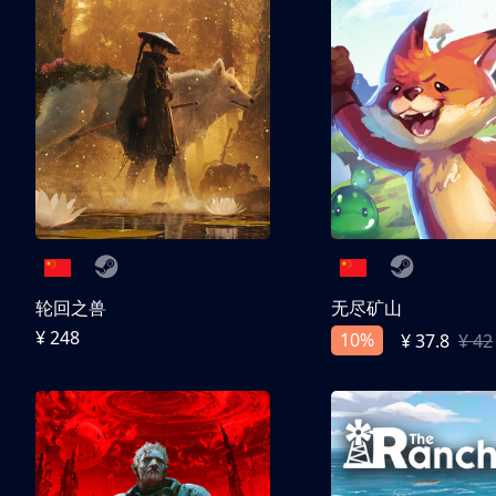
轮回之兽
无尽矿山
¥ 248
10%
¥ 37.8
¥ 42