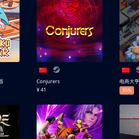
器
Conjurers
电商大
¥ 41
35%