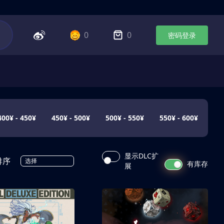
0
0
密码登录
400¥ - 450¥
450¥ - 500¥
500¥ - 550¥
550¥ - 600¥
显示DLC扩
排序
选择
有库存
展