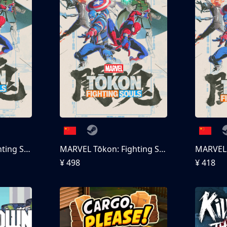
MARVEL Tōkon: Fighting Souls
MARVEL Tōkon: Fighting Souls 终极版
¥ 498
¥ 418