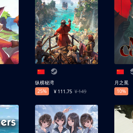
纵横秘湾
月之冕
25%
10%
¥ 111.75
¥ 149