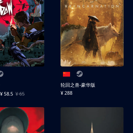
子
轮回之兽-豪华版
¥ 288
¥ 58.5
¥ 65