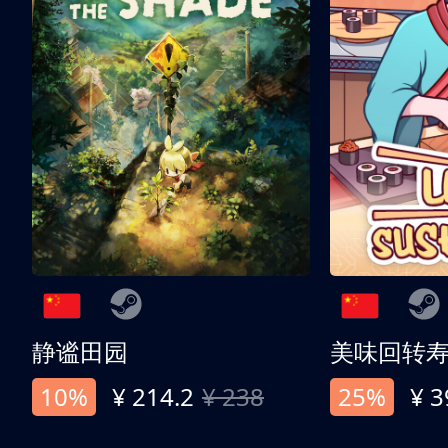
静谧田园
美味回转
10%
¥ 214.2
¥ 238
25%
¥ 3