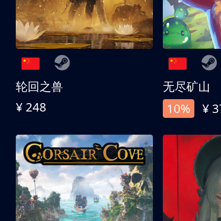
轮回之兽
无尽矿山
¥ 248
10%
¥ 3