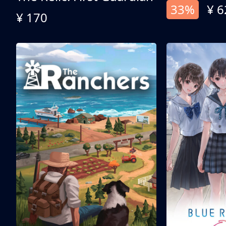
33%
¥ 6
¥ 170