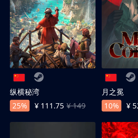
纵横秘湾
月之冕
25%
¥ 111.75
¥ 149
10%
¥ 5