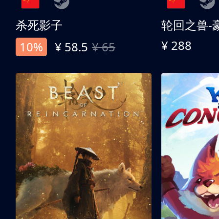
杀死影子
轮回之兽-
¥ 288
10%
¥ 58.5
¥ 65