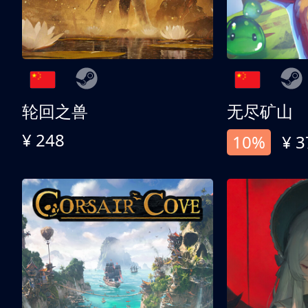
轮回之兽
无尽矿山
¥ 248
10%
¥ 3