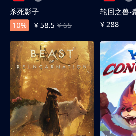
杀死影子
轮回之兽-
¥ 288
10%
¥ 58.5
¥ 65