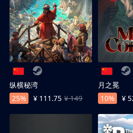
纵横秘湾
月之冕
25%
¥ 111.75
¥ 149
10%
¥ 5