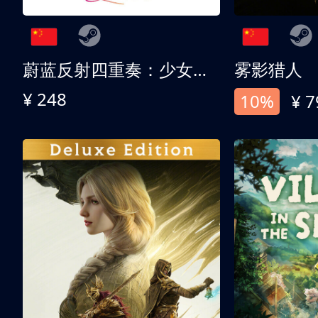
蔚蓝反射四重奏：少女们的奇迹
雾影猎人
¥ 248
10%
¥ 7