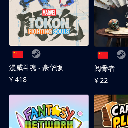
漫威斗魂 - 豪华版
阅骨者
¥ 418
¥ 22