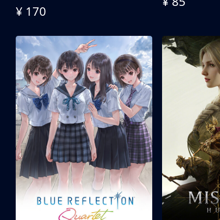
¥ 85
¥ 170