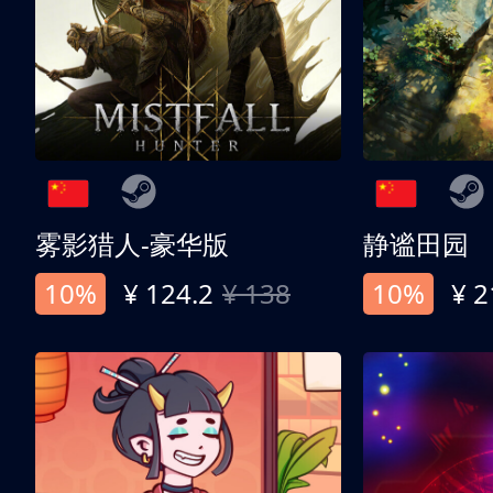
雾影猎人-豪华版
静谧田园
10%
¥ 124.2
¥ 138
10%
¥ 2