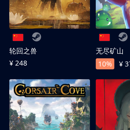
轮回之兽
无尽矿山
¥ 248
10%
¥ 3