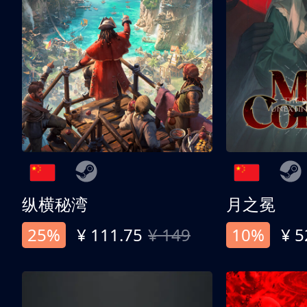
纵横秘湾
月之冕
25%
¥ 111.75
¥ 149
10%
¥ 5