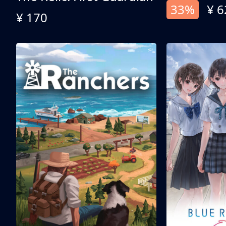
33%
¥ 6
¥ 170