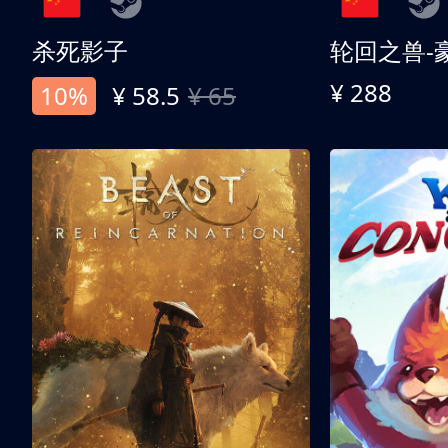
杀死影子
轮回之兽-
¥ 288
10%
¥ 58.5
¥ 65