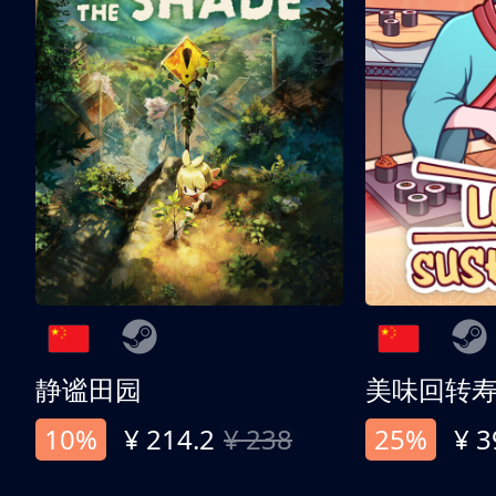
静谧田园
美味回转
10%
¥ 214.2
¥ 238
25%
¥ 3