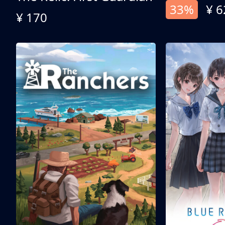
33%
¥ 6
¥ 170