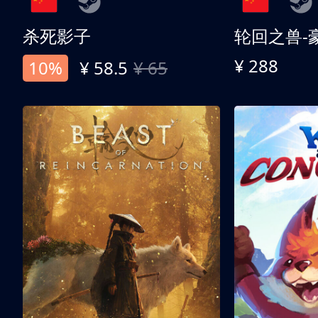
杀死影子
轮回之兽-
¥ 288
10%
¥ 58.5
¥ 65