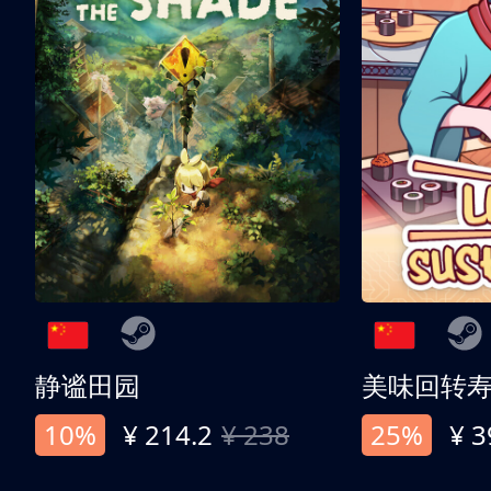
静谧田园
美味回转
10%
¥ 214.2
¥ 238
25%
¥ 3