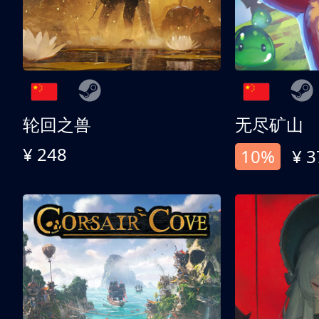
轮回之兽
无尽矿山
¥ 248
10%
¥ 3