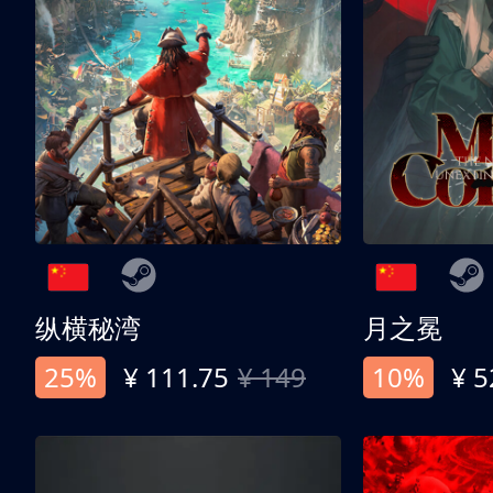
纵横秘湾
月之冕
25%
¥ 111.75
¥ 149
10%
¥ 5